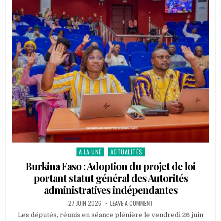
PRÉSIDENT
DU
CONSEIL
CONSULTATIF
DE
LA
REFONDATION
(CCR)
DU
NIGER
À
OUAGADOUGOU
A LA UNE
ACTUALITÉS
Posted
in
Burkina Faso : Adoption du projet de loi
portant statut général des Autorités
administratives indépendantes
PUBLISHED
ON
27 JUIN 2026
LEAVE A COMMENT
DATE:
BURKINA
FASO
Les députés, réunis en séance plénière le vendredi 26 juin
: