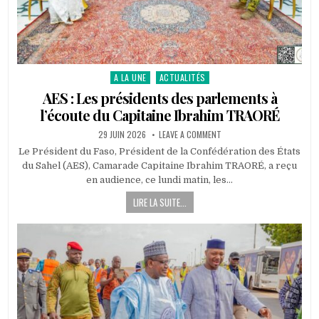
A LA UNE
ACTUALITÉS
Posted
in
AES : Les présidents des parlements à
l’écoute du Capitaine Ibrahim TRAORÉ
PUBLISHED
ON
29 JUIN 2026
LEAVE A COMMENT
DATE:
AES
:
Le Président du Faso, Président de la Confédération des États
LES
du Sahel (AES), Camarade Capitaine Ibrahim TRAORÉ, a reçu
PRÉSIDENTS
DES
en audience, ce lundi matin, les…
PARLEMENTS
À
LIRE LA SUITE...
L’ÉCOUTE
DU
CAPITAINE
IBRAHIM
TRAORÉ