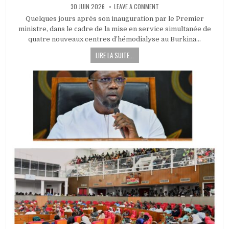
PUBLISHED
ON
30 JUIN 2026
LEAVE A COMMENT
DATE:
𝗖𝗲𝗻𝘁𝗿𝗲
𝗱’𝗵𝗲́𝗺𝗼𝗱𝗶𝗮𝗹𝘆𝘀𝗲
Quelques jours après son inauguration par le Premier
𝗱𝗲
ministre, dans le cadre de la mise en service simultanée de
𝗗𝗲́𝗱𝗼𝘂𝗴𝗼𝘂
:
quatre nouveaux centres d’hémodialyse au Burkina…
𝘂𝗻
𝗻𝗼𝘂𝘃𝗲𝗹
LIRE LA SUITE...
𝗲𝘀𝗽𝗼𝗶𝗿
𝗽𝗼𝘂𝗿
𝗹𝗲𝘀
𝗽𝗮𝘁𝗶𝗲𝗻𝘁𝘀
𝘀𝗼𝘂𝗳𝗳𝗿𝗮𝗻𝘁
𝗱’𝗶𝗻𝘀𝘂𝗳𝗳𝗶𝘀𝗮𝗻𝗰𝗲
𝗿𝗲́𝗻𝗮𝗹𝗲
𝗰𝗵𝗿𝗼𝗻𝗶𝗾𝘂𝗲