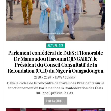
ACTUALITÉS
Posted
in
Parlement confédéral de l’AES : l’Honorable
Dr Mamoudou Harouna DJINGAREY, le
Président du Conseil Consultatif de la
Refondation (CCR) du Niger à Ouagadougou
PUBLISHED
ON
28 JUIN 2026
LEAVE A COMMENT
DATE:
PARLEMENT
CONFÉDÉRAL
Dans le cadre de la rencontre de travail des Présidents sur le
DE
fonctionnement du Parlement de la Confédération des États
L’AES
:
du Sahel, prévue les 29…
L’HONORABLE
DR
LIRE LA SUITE...
MAMOUDOU
HAROUNA
DJINGAREY,
LE