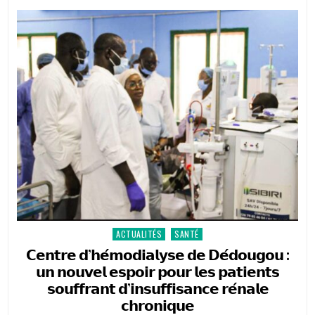
PRÉSIDENTS
DES
PARLEMENTS
DE
LA
CONFÉDÉRATION
AES
EXPRIMENT
LEUR
SOUTIEN
TOTAL
AU
BURKINA
FASO
ACTUALITÉS
SANTÉ
Posted
in
𝗖𝗲𝗻𝘁𝗿𝗲 𝗱’𝗵𝗲́𝗺𝗼𝗱𝗶𝗮𝗹𝘆𝘀𝗲 𝗱𝗲 𝗗𝗲́𝗱𝗼𝘂𝗴𝗼𝘂 :
𝘂𝗻 𝗻𝗼𝘂𝘃𝗲𝗹 𝗲𝘀𝗽𝗼𝗶𝗿 𝗽𝗼𝘂𝗿 𝗹𝗲𝘀 𝗽𝗮𝘁𝗶𝗲𝗻𝘁𝘀
𝘀𝗼𝘂𝗳𝗳𝗿𝗮𝗻𝘁 𝗱’𝗶𝗻𝘀𝘂𝗳𝗳𝗶𝘀𝗮𝗻𝗰𝗲 𝗿𝗲́𝗻𝗮𝗹𝗲
𝗰𝗵𝗿𝗼𝗻𝗶𝗾𝘂𝗲