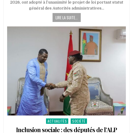
2026, ont adopté à l’unanimité le projet de loi portant statut
ADOPTION
DU
général des Autorités administratives…
PROJET
DE
LIRE LA SUITE...
LOI
PORTANT
STATUT
GÉNÉRAL
DES
AUTORITÉS
ADMINISTRATIVES
INDÉPENDANTES
ACTUALITÉS
SOCIÉTÉ
Posted
in
Inclusion sociale : des députés de l’ALP