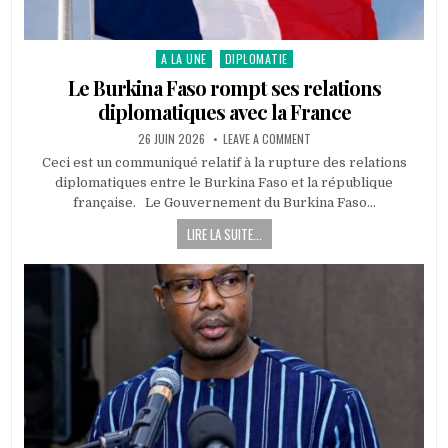
A LA UNE
DIPLOMATIE
Posted
in
Le Burkina Faso rompt ses relations
diplomatiques avec la France
PUBLISHED
ON
26 JUIN 2026
LEAVE A COMMENT
DATE:
LE
BURKINA
Ceci est un communiqué relatif à la rupture des relations
FASO
diplomatiques entre le Burkina Faso et la république
ROMPT
SES
française. Le Gouvernement du Burkina Faso…
RELATIONS
DIPLOMATIQUES
LIRE LA SUITE...
AVEC
LA
FRANCE