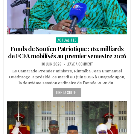
ACTUALITÉS
Posted
in
Fonds de Soutien Patriotique : 162 milliards
de FCFA mobilisés au premier semestre 2026
PUBLISHED
ON
30 JUIN 2026
LEAVE A COMMENT
DATE:
FONDS
DE
Le Camarade Premier ministre, Rimtalba Jean Emmanuel
SOUTIEN
Ouédraogo, a présidé, ce mardi 30 juin 2026 à Ouagadougou,
PATRIOTIQUE
:
la deuxième session ordinaire de l’année 2026 du…
162
MILLIARDS
LIRE LA SUITE...
DE
FCFA
MOBILISÉS
AU
PREMIER
SEMESTRE
2026