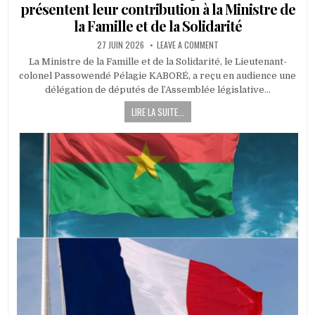
présentent leur contribution à la Ministre de
la Famille et de la Solidarité
PUBLISHED
ON
27 JUIN 2026
LEAVE A COMMENT
DATE:
INCLUSION
SOCIALE
La Ministre de la Famille et de la Solidarité, le Lieutenant-
:
colonel Passowendé Pélagie KABORÉ, a reçu en audience une
DES
DÉPUTÉS
délégation de députés de l’Assemblée législative…
DE
L’ALP
LIRE LA SUITE...
PRÉSENTENT
LEUR
CONTRIBUTION
À
LA
MINISTRE
DE
LA
FAMILLE
ET
DE
LA
SOLIDARITÉ