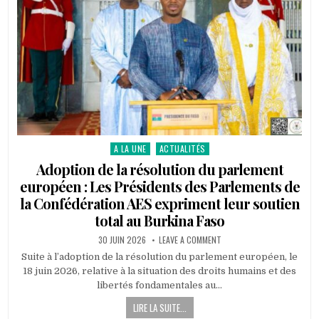
A LA UNE
ACTUALITÉS
Posted
in
Adoption de la résolution du parlement
européen : Les Présidents des Parlements de
la Confédération AES expriment leur soutien
total au Burkina Faso
PUBLISHED
ON
30 JUIN 2026
LEAVE A COMMENT
DATE:
ADOPTION
DE
Suite à l’adoption de la résolution du parlement européen, le
LA
18 juin 2026, relative à la situation des droits humains et des
RÉSOLUTION
DU
libertés fondamentales au…
PARLEMENT
EUROPÉEN
LIRE LA SUITE...
:
LES