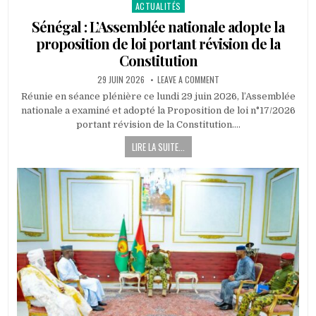
ACTUALITÉS
Posted
in
Sénégal : L’Assemblée nationale adopte la
proposition de loi portant révision de la
Constitution
PUBLISHED
ON
29 JUIN 2026
LEAVE A COMMENT
DATE:
SÉNÉGAL
:
Réunie en séance plénière ce lundi 29 juin 2026, l’Assemblée
L’ASSEMBLÉE
nationale a examiné et adopté la Proposition de loi n°17/2026
NATIONALE
ADOPTE
portant révision de la Constitution….
LA
PROPOSITION
LIRE LA SUITE...
DE
LOI
PORTANT
RÉVISION
DE
LA
CONSTITUTION