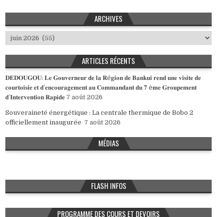
ARCHIVES
Archives
ARTICLES RÉCENTS
𝐃𝐄𝐃𝐎𝐔𝐆𝐎𝐔: 𝐋𝐞 𝐆𝐨𝐮𝐯𝐞𝐫𝐧𝐞𝐮𝐫 𝐝𝐞 𝐥𝐚 𝐑é𝐠𝐢𝐨𝐧 𝐝𝐞 𝐁𝐚𝐧𝐤𝐮𝐢 𝐫𝐞𝐧𝐝 𝐮𝐧𝐞 𝐯𝐢𝐬𝐢𝐭𝐞 𝐝𝐞
𝐜𝐨𝐮𝐫𝐭𝐨𝐢𝐬𝐢𝐞 𝐞𝐭 𝐝’𝐞𝐧𝐜𝐨𝐮𝐫𝐚𝐠𝐞𝐦𝐞𝐧𝐭 𝐚𝐮 𝐂𝐨𝐦𝐦𝐚𝐧𝐝𝐚𝐧𝐭 𝐝𝐮 𝟕 è𝐦𝐞 𝐆𝐫𝐨𝐮𝐩𝐞𝐦𝐞𝐧𝐭
𝐝’𝐈𝐧𝐭𝐞𝐫𝐯𝐞𝐧𝐭𝐢𝐨𝐧 𝐑𝐚𝐩𝐢𝐝𝐞
7 août 2026
Souveraineté énergétique : La centrale thermique de Bobo 2
officiellement inaugurée
7 août 2026
MÉDIAS
FLASH INFOS
PROGRAMME DES COURS ET DEVOIRS