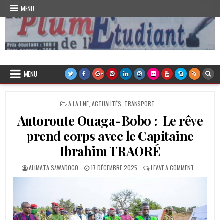
Skip
MENU
to
content
Plume de l'Etudiant
MENU
POSTED
A LA UNE
,
ACTUALITÉS
,
TRANSPORT
IN
Autoroute Ouaga-Bobo : Le rêve
prend corps avec le Capitaine
Ibrahim TRAORÉ
AUTHOR:
PUBLISHED
ON
ALIMATA SAWADOGO
17 DÉCEMBRE 2025
LEAVE A COMMENT
DATE:
AUTOROUT
OUAGA-
BOBO
:
LE
RÊVE