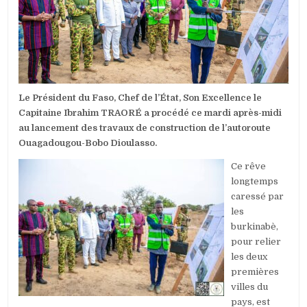
PREND
CORPS
AVEC
LE
CAPITAINE
IBRAHIM
TRAORÉ
Le Président du Faso, Chef de l’État, Son Excellence le
Capitaine Ibrahim TRAORÉ a procédé ce mardi après-midi
au lancement des travaux de construction de l’autoroute
Ouagadougou-Bobo Dioulasso.
Ce rêve
longtemps
caressé par
les
burkinabè,
pour relier
les deux
premières
villes du
pays, est