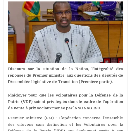
DATE:
BURKINA-
DISCOURS
SUR
LA
SITUATION
DE
LA
NATION
:
L’INTÉGRALIT
DES
RÉPONSES
DU
PREMIER
Discours sur la situation de la Nation, l’intégralité des
MINISTRE
AUX
réponses du Premier ministre aux questions des députés de
QUESTIONS
l’Assemblée législative de Transition (Première partie).
DES
DÉPUTÉS
DE
Plaidoyer pour que les Volontaires pour la Défense de la
L’ASSEMBLÉE
Patrie (VDP) soient privilégiés dans le cadre de l’opération
LÉGISLATIVE
de vente à prix sociaux menée par la SONAGESS.
DE
TRANSITION
Premier Ministre (PM) : L’opération concerne l’ensemble
(PREMIÈRE
des citoyens sans distinction et les Volontaires pour la
PARTIE)
Défense de la Patrie (VDP) ont également accès à ces