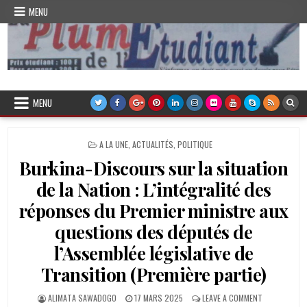
Skip
MENU
to
content
Plume de l'Etudiant
MENU
POSTED
A LA UNE
,
ACTUALITÉS
,
POLITIQUE
IN
Burkina-Discours sur la situation
de la Nation : L’intégralité des
réponses du Premier ministre aux
questions des députés de
l’Assemblée législative de
Transition (Première partie)
AUTHOR:
PUBLISHED
ON
ALIMATA SAWADOGO
17 MARS 2025
LEAVE A COMMENT