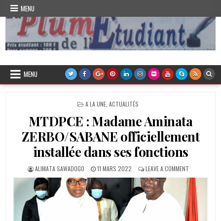
Skip
MENU
to
content
Plume de l'Etudiant
MENU
POSTED
A LA UNE
,
ACTUALITÉS
IN
MTDPCE : Madame Aminata
ZERBO/SABANE officiellement
installée dans ses fonctions
AUTHOR:
PUBLISHED
ON
ALIMATA SAWADOGO
11 MARS 2022
LEAVE A COMMENT
DATE:
MTDPCE
:
MADAME
AMINATA
ZERBO/SABA
OFFICIELLEME