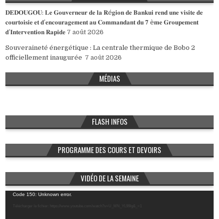
𝐃𝐄𝐃𝐎𝐔𝐆𝐎𝐔: 𝐋𝐞 𝐆𝐨𝐮𝐯𝐞𝐫𝐧𝐞𝐮𝐫 𝐝𝐞 𝐥𝐚 𝐑é𝐠𝐢𝐨𝐧 𝐝𝐞 𝐁𝐚𝐧𝐤𝐮𝐢 𝐫𝐞𝐧𝐝 𝐮𝐧𝐞 𝐯𝐢𝐬𝐢𝐭𝐞 𝐝𝐞
𝐜𝐨𝐮𝐫𝐭𝐨𝐢𝐬𝐢𝐞 𝐞𝐭 𝐝’𝐞𝐧𝐜𝐨𝐮𝐫𝐚𝐠𝐞𝐦𝐞𝐧𝐭 𝐚𝐮 𝐂𝐨𝐦𝐦𝐚𝐧𝐝𝐚𝐧𝐭 𝐝𝐮 𝟕 è𝐦𝐞 𝐆𝐫𝐨𝐮𝐩𝐞𝐦𝐞𝐧𝐭
𝐝’𝐈𝐧𝐭𝐞𝐫𝐯𝐞𝐧𝐭𝐢𝐨𝐧 𝐑𝐚𝐩𝐢𝐝𝐞
7 août 2026
Souveraineté énergétique : La centrale thermique de Bobo 2
officiellement inaugurée
7 août 2026
MÉDIAS
FLASH INFOS
PROGRAMME DES COURS ET DEVOIRS
VIDÉO DE LA SEMAINE
Lecteur
Code 150: Unknown error.
vidéo
Télécharger le fichier: https://www.youtube.com/watch?v=U_MN_YL99Ig&_=1