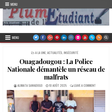
Skip
MENU
to
content
Plume de l'Etudiant
MENU
POSTED
A LA UNE
,
ACTUALITÉS
,
INSÉCURITÉ
IN
Ouagadougou : La Police
Nationale démantèle un réseau de
malfrats
AUTHOR:
PUBLISHED
ON
ALIMATA SAWADOGO
10 AOÛT 2025
LEAVE A COMMENT
DATE:
OUAGADOUG
:
LA
POLICE
NATIONALE
DÉMANTÈLE