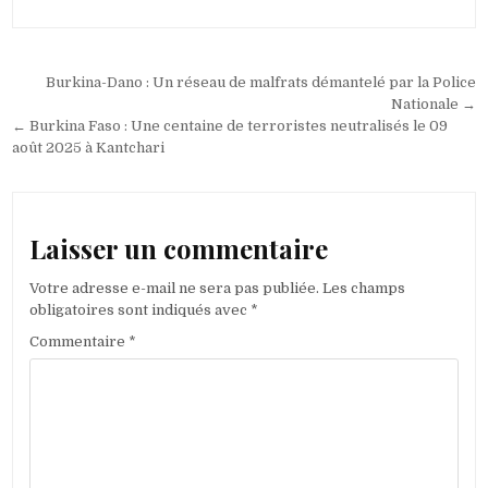
Navigation
Burkina-Dano : Un réseau de malfrats démantelé par la Police
de
Nationale →
← Burkina Faso : Une centaine de terroristes neutralisés le 09
l’article
août 2025 à Kantchari
Laisser un commentaire
Votre adresse e-mail ne sera pas publiée.
Les champs
obligatoires sont indiqués avec
*
Commentaire
*