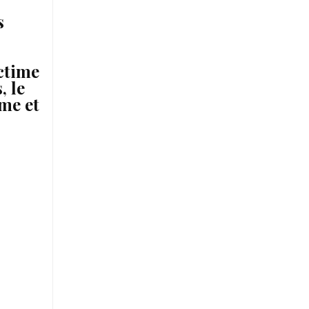
s
,
ctime
, le
lme et