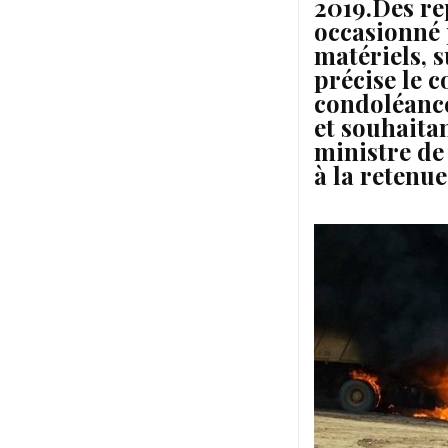
2019.
Des re
occasionné 
matériels, 
précise le 
condoléance
et souhaita
ministre de
à la retenue