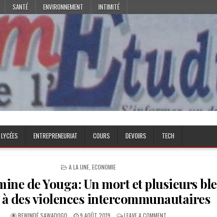
SANTÉ
ENVIRONNEMENT
INTIMITÉ
 LYCÉES
ENTREPRENEURIAT
COURS
DEVOIRS
TECH
POSTED
A LA UNE
,
ECONOMIE
IN
 mine de Youga: Un mort et plusieurs bl
e à des violences intercommunautaires
AUTHOR:
PUBLISHED
ON
REWINDÉ SAWADOGO
9 AOÛT 2019
LEAVE A COMMENT