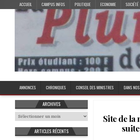
Skip
ACCUEIL
CAMPUS INFOS
POLITIQUE
ECONOMIE
SOCIÉTÉ
to
content
Plume de l'Etudiant
ANNONCES
CHRONIQUES
CONSEIL DES MINISTRES
DANS NOS
ARCHIVES
Archives
Site de la
suit
ARTICLES RÉCENTS