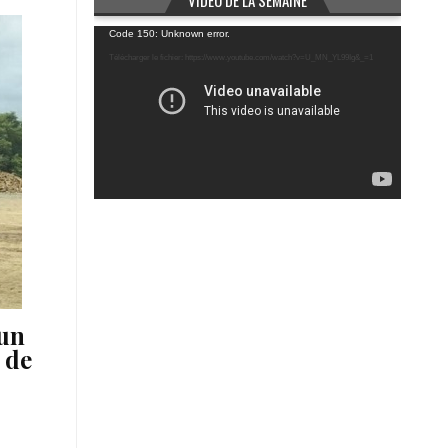
VIDÉO DE LA SEMAINE
Lecteur
Code 150: Unknown error.
vidéo
Télécharger le fichier: https://www.youtube.com/watch?v=U_MN_YL99Ig&_=1
RES
 un
 de