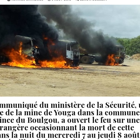
DATE:
SITE
DE
LA
MINE
DE
YOUGA:
UN
MORT
ET
PLUSIEURS
BLESSÉS
SUITE
À
DES
VIOLENCES
INTERCOMMUNAUTAI
mmuniqué du ministère de la Sécurité,
ite de la mine de Youga dans la commune
ince du Boulgou, a ouvert le feu sur une
rangère occasionnant la mort de cette
ans la nuit du mercredi 7 au jeudi 8 août