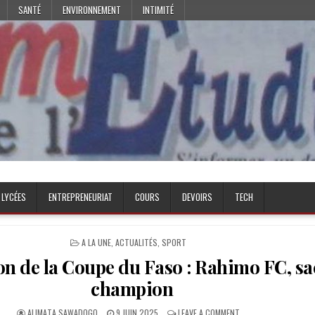
SANTÉ
ENVIRONNEMENT
INTIMITÉ
 LYCÉES
ENTREPRENEURIAT
COURS
DEVOIRS
TECH
POSTED
A LA UNE
,
ACTUALITÉS
,
SPORT
IN
on de la Coupe du Faso : Rahimo FC, sa
champion
AUTHOR:
PUBLISHED
ON
ALIMATA SAWADOGO
9 JUIN 2025
LEAVE A COMMENT