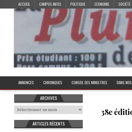
Skip
ACCUEIL
CAMPUS INFOS
POLITIQUE
ECONOMIE
SOCIÉTÉ
to
content
Plume de l'Etudiant
ANNONCES
CHRONIQUES
CONSEIL DES MINISTRES
DANS NOS
ARCHIVES
Archives
38e éditi
ARTICLES RÉCENTS