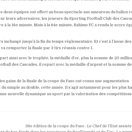
es deux équipes ont offert un beau spectacle aux amoureux du ballon r
sur leurs adversaires, les joueurs du Sporting Football Club des Casca
ore à la 16e minute. Mais à la 64e minute, Rahimo FC a rendu le score éga
s inchangé jusqu’à la fin du temps règlementaire. Et c’est à l’issue des 
va remporter la finale par 3 tirs réussis contre 1.
art ainsi avec le trophée, la médaille d’or, plus la somme de 20 millio
tball des Cascades, il repart avec la médaille d’argent et la somme de
 les gains de la finale de la coupe du Faso ont connu une augmentation
 du simple au double, cette année. Il s’agit notamment pour les plus h
er une nouvelle dynamique au sport par la valorisation des compétitions
.
38e édition de la coupe du Faso : Le Chef de l’État assiste 
 de bas-fonds dans les provinces du Boulkiemdé et du Tuy : Le mini