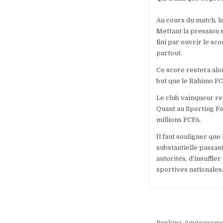
Au cours du match, l
Mettant la pression 
fini par ouvrir le sc
partout.
Ce score restera alor
but que le Rahimo FC 
Le club vainqueur rep
Quant au Sporting Foo
millions FCFA.
Il faut souligner que
substantielle passant
autorités, d’insuffl
sportives nationales
Navigation
← Burkina-Aménagement