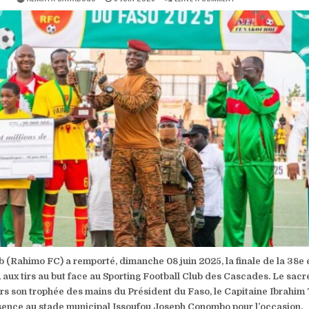
DATE:
38E
ÉDITION
DE
LA
COUPE
DU
FASO
:
RAHIMO
FC,
SACRÉ
CHAMPION
 (Rahimo FC) a remporté, dimanche 08 juin 2025, la finale de la 38e 
 aux tirs au but face au Sporting Football Club des Cascades. Le sacr
rs son trophée des mains du Président du Faso, le Capitaine Ibrahim
sence au stade municipal Issoufou Joseph Conombo pour l’occasion.