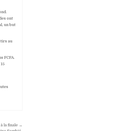
ond.
des ont
l, un but
tirs au
ns FCFA.
 15
autes
à la finale →
stre Sombié