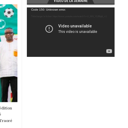
VIDÉO DE LA SEMAINE
Lecteur
Code 150: Unknown error.
vidéo
Télécharger le fichier: https://www.youtube.com/watch?v=U_MN_YL99Ig&_=1
édition
é
 Traoré