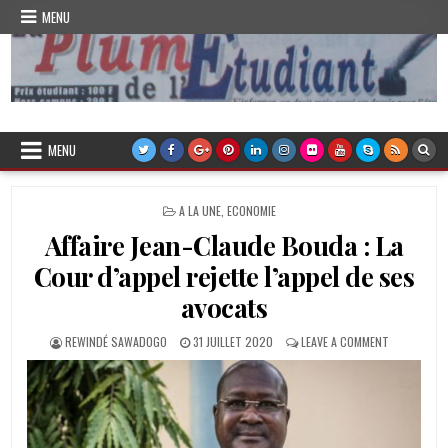
Skip
MENU
to
content
Plume de l'Etudiant
MENU
POSTED
A LA UNE
,
ECONOMIE
IN
Affaire Jean-Claude Bouda : La
Cour d’appel rejette l’appel de ses
avocats
AUTHOR:
PUBLISHED
ON
REWINDÉ SAWADOGO
31 JUILLET 2020
LEAVE A COMMENT
DATE:
AFFAIRE
JEAN-
CLAUDE
BOUDA
:
LA