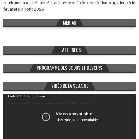
Burkina Faso : Sécurité routière, après la sensibilisation, place à la
fermeté
9 août 2026
MÉDIAS
FLASH INFOS
PROGRAMME DES COURS ET DEVOIRS
VIDÉO DE LA SEMAINE
Lecteur
Code 150: Unknown error.
vidéo
Télécharger le fichier: https://www.youtube.com/watch?v=U_MN_YL99Ig&_=1