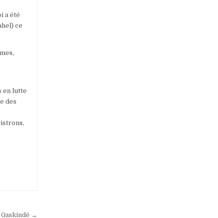
i a été
ahel) ce
imes,
 en lutte
se des
istrons,
à Gaskindé →