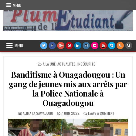
Skip
MENU
to
content
Plume de l'Etudiant
MENU
POSTED
A LA UNE
,
ACTUALITÉS
,
INSÉCURITÉ
IN
Banditisme à Ouagadougou : Un
gang de jeunes mis aux arrêts par
la Police Nationale à
Ouagadougou
AUTHOR:
PUBLISHED
ON
ALIMATA SAWADOGO
7 JUIN 2022
LEAVE A COMMENT
DATE:
BANDITISME
À
OUAGADOUGO
: