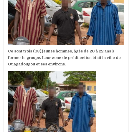
UN
GANG
DE
JEUNES
MIS
AUX
ARRÊTS
PAR
LA
POLICE
Ce sont trois (03) jeunes hommes, âgés de 20 à 22 ans à
NATIONALE
À
former le groupe. Leur zone de prédilection était la ville de
OUAGADOUGO
Ouagadougou et ses environs.