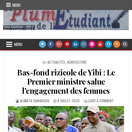
Skip
MENU
to
content
Plume de l'Etudiant
MENU
POSTED
ACTUALITÉS
,
AGRICULTURE
IN
Bas-fond rizicole de Yibi : Le
Premier ministre salue
l’engagement des femmes
AUTHOR:
PUBLISHED
ON
ALIMATA SAWADOGO
4 JUILLET 2026
LEAVE A COMMENT
DATE:
BAS-
FOND
RIZICOLE
DE
YIBI
: