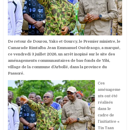
LE
PREMIER
MINISTRE
SALUE
L’ENGAGEME
DES
FEMMES
De retour de Dourou, Yako et Gourcy, le Premier ministre, le
Camarade Rimtalba Jean Emmanuel Ouédraogo, a marqué,
ce vendredi 3 juillet 2026, un arrêt inopiné sur le site des
aménagements communautaires de bas-fonds de Yibi,
village de la commune d’Arbollé, dans la province du
Passoré.
Ces
aménageme
nts ont été
réalisés
dans le
cadre de
l’initiative «
Tin Taan