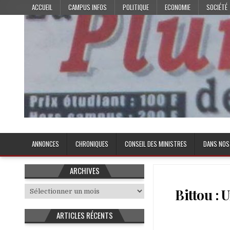
Skip
ACCUEIL
CAMPUS INFOS
POLITIQUE
ECONOMIE
SOCIÉTÉ
to
content
Plume de l'Etudiant
ANNONCES
CHRONIQUES
CONSEIL DES MINISTRES
DANS NOS
ARCHIVES
Archives
Bittou : 
ARTICLES RÉCENTS