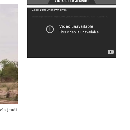
VIDÉO DE LA SEMAINE
Lecteur
Code 150: Unknown error.
vidéo
Télécharger le fichier: https://www.youtube.com/watch?v=U_MN_YL99Ig&_=1
els, jeudi