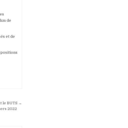
des
 km de
sés et de
s positions
nt le BUTS →
liers 2022