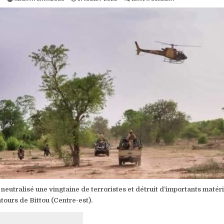
DATE:
BITTOU
:
UNE
VINGTAINE
DE
TERRORISTES
NEUTRALISÉS
PAR
L’ARMÉE
neutralisé une vingtaine de terroristes et détruit d’importants matéri
ntours de Bittou (Centre-est).