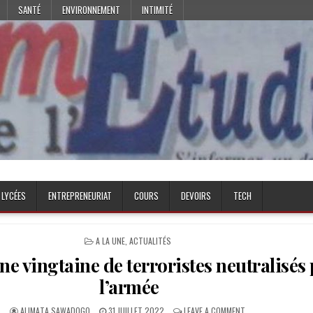
SANTÉ
ENVIRONNEMENT
INTIMITÉ
 LYCÉES
ENTREPRENEURIAT
COURS
DEVOIRS
TECH
POSTED
A LA UNE
,
ACTUALITÉS
IN
Une vingtaine de terroristes neutralisés
l’armée
AUTHOR:
PUBLISHED
ON
ALIMATA SAWADOGO
31 JUILLET 2022
LEAVE A COMMENT