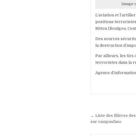
Image d
L’aviation et l’artill
positions terroriste
Bittou (Boulgou, Cent
Des sources sécuritai
la destruction d’imp
Par ailleurs, les tirs
terroristes dans la 
Agence d’informatio
Navigation
de
← Liste des filières de
sur campusfaso
l’article