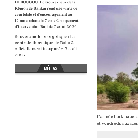
𝐃𝐄𝐃𝐎𝐔𝐆𝐎𝐔: 𝐋𝐞 𝐆𝐨𝐮𝐯𝐞𝐫𝐧𝐞𝐮𝐫 𝐝𝐞 𝐥𝐚
𝐑é𝐠𝐢𝐨𝐧 𝐝𝐞 𝐁𝐚𝐧𝐤𝐮𝐢 𝐫𝐞𝐧𝐝 𝐮𝐧𝐞 𝐯𝐢𝐬𝐢𝐭𝐞 𝐝𝐞
𝐜𝐨𝐮𝐫𝐭𝐨𝐢𝐬𝐢𝐞 𝐞𝐭 𝐝’𝐞𝐧𝐜𝐨𝐮𝐫𝐚𝐠𝐞𝐦𝐞𝐧𝐭 𝐚𝐮
𝐂𝐨𝐦𝐦𝐚𝐧𝐝𝐚𝐧𝐭 𝐝𝐮 𝟕 è𝐦𝐞 𝐆𝐫𝐨𝐮𝐩𝐞𝐦𝐞𝐧𝐭
𝐝’𝐈𝐧𝐭𝐞𝐫𝐯𝐞𝐧𝐭𝐢𝐨𝐧 𝐑𝐚𝐩𝐢𝐝𝐞
7 août 2026
Souveraineté énergétique : La
centrale thermique de Bobo 2
officiellement inaugurée
7 août
2026
MÉDIAS
L’armée burkinabè a 
et vendredi, aux ale