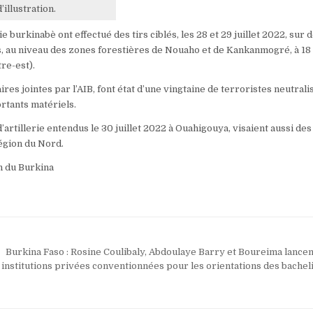
’illustration.
erie burkinabè ont effectué des tirs ciblés, les 28 et 29 juillet 2022, sur 
s, au niveau des zones forestières de Nouaho et de Kankanmogré, à 18
re-est).
res jointes par l’AIB, font état d’une vingtaine de terroristes neutrali
ortants matériels.
 d’artillerie entendus le 30 juillet 2022 à Ouahigouya, visaient aussi de
région du Nord.
n du Burkina
Burkina Faso : Rosine Coulibaly, Abdoulaye Barry et Boureima lance
s institutions privées conventionnées pour les orientations des bache