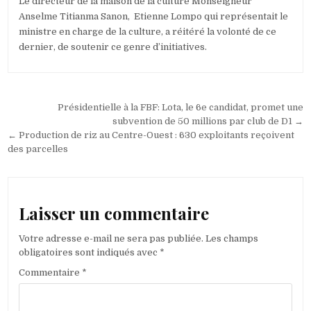
Le directeur de la maison de la culture Monseigneur
Anselme Titianma Sanon, Etienne Lompo qui représentait le
ministre en charge de la culture, a réitéré la volonté de ce
dernier, de soutenir ce genre d’initiatives.
Navigation
Présidentielle à la FBF: Lota, le 6e candidat, promet une
de
subvention de 50 millions par club de D1 →
← Production de riz au Centre-Ouest : 630 exploitants reçoivent
l’article
des parcelles
Laisser un commentaire
Votre adresse e-mail ne sera pas publiée.
Les champs
obligatoires sont indiqués avec
*
Commentaire
*