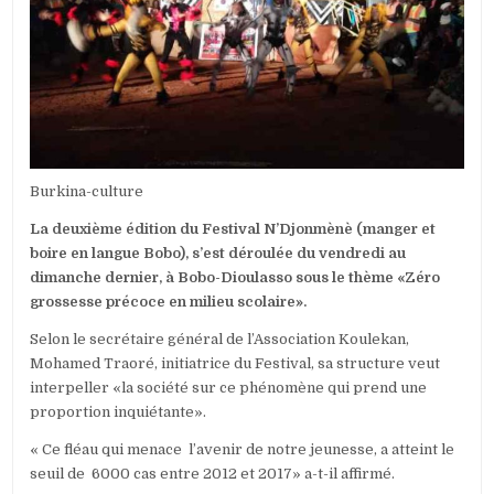
DU
FESTIVAL
N’DJONMÈNÈ
SOUS
LE
SIGNE
DE
ZÉRO
GROSSESSE
PRÉCOCE
Burkina-culture
EN
MILIEU
La deuxième édition du Festival N’Djonmènè (manger et
SCOLAIRE
boire en langue Bobo), s’est déroulée du vendredi au
dimanche dernier, à Bobo-Dioulasso sous le thème «Zéro
grossesse précoce en milieu scolaire».
Selon le secrétaire général de l’Association Koulekan,
Mohamed Traoré, initiatrice du Festival, sa structure veut
interpeller «la société sur ce phénomène qui prend une
proportion inquiétante».
« Ce fléau qui menace l’avenir de notre jeunesse, a atteint le
seuil de 6000 cas entre 2012 et 2017» a-t-il affirmé.