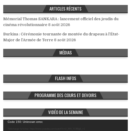
ARTICLES RÉCENTS
Mémorial Thomas SANKARA : lancement officiel des jeudis du
cinéma révolutionnaire
8 août 2026
Burkina : Cérémonie tournante de montée du drapeau à l’État-
Major de l’Armée de Terre
8 août 2026
MÉDIAS
FLASH INFOS
PROGRAMME DES COURS ET DEVOIRS
VIDÉO DE LA SEMAINE
Lecteur
Code 150: Unknown error.
vidéo
Télécharger le fichier: https://www.youtube.com/watch?v=U_MN_YL99Ig&_=1