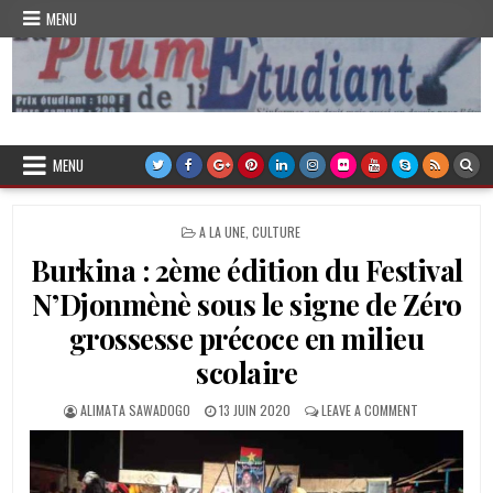
Skip
MENU
to
content
Plume de l'Etudiant
MENU
POSTED
A LA UNE
,
CULTURE
IN
Burkina : 2ème édition du Festival
N’Djonmènè sous le signe de Zéro
grossesse précoce en milieu
scolaire
AUTHOR:
PUBLISHED
ON
ALIMATA SAWADOGO
13 JUIN 2020
LEAVE A COMMENT
DATE:
BURKINA
:
2ÈME
ÉDITION