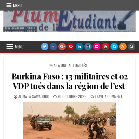
Skip
MENU
to
content
Plume de l'Etudiant
MENU
POSTED
A LA UNE
,
ACTUALITÉS
IN
Burkina Faso : 13 militaires et 02
VDP tués dans la région de l’est
AUTHOR:
PUBLISHED
ON
ALIMATA SAWADOGO
30 OCTOBRE 2022
LEAVE A COMMENT
DATE:
BURKINA
FASO
:
13
MILITAIRES
ET
02
VDP