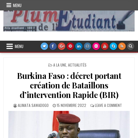
Skip
MENU
to
content
Plume de l'Etudiant
MENU
POSTED
A LA UNE
,
ACTUALITÉS
IN
Burkina Faso : décret portant
création de Bataillons
d’intervention Rapide (BIR)
AUTHOR:
PUBLISHED
ON
ALIMATA SAWADOGO
15 NOVEMBRE 2022
LEAVE A COMMENT
DATE:
BURKINA
FASO
:
DÉCRET
PORTANT
CRÉATION