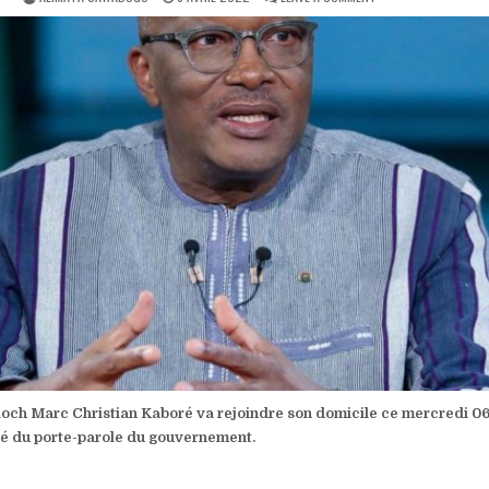
DATE:
BURKINA
FASO
:
L’ANCIEN
PRÉSIDENT
ROCH
KABORÉ
VA
REJOINDRE
SON
DOMICILE
CE
MERCREDI
06
AVRIL
och Marc Christian Kaboré va rejoindre son domicile ce mercredi 06 
é du porte-parole du gouvernement.