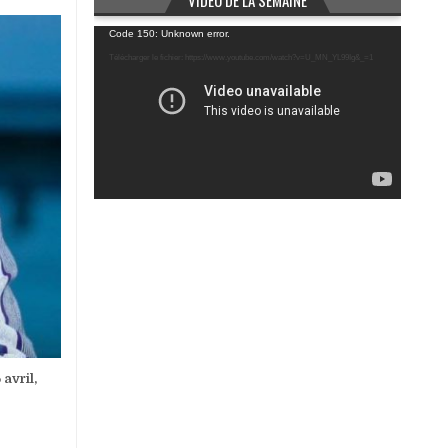
VIDÉO DE LA SEMAINE
Lecteur
Code 150: Unknown error.
vidéo
Télécharger le fichier: https://www.youtube.com/watch?v=U_MN_YL99Ig&_=1
avril,