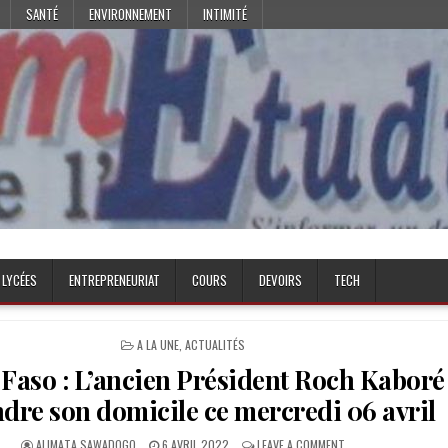
SANTÉ
ENVIRONNEMENT
INTIMITÉ
 LYCÉES
ENTREPRENEURIAT
COURS
DEVOIRS
TECH
POSTED
A LA UNE
,
ACTUALITÉS
IN
Faso : L’ancien Président Roch Kaboré
ndre son domicile ce mercredi 06 avril
AUTHOR:
PUBLISHED
ON
ALIMATA SAWADOGO
6 AVRIL 2022
LEAVE A COMMENT