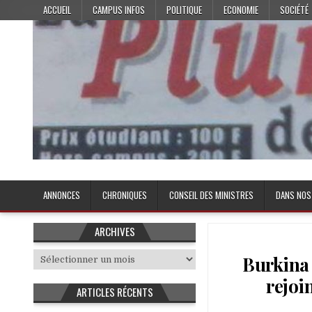
Skip
ACCUEIL
CAMPUS INFOS
POLITIQUE
ECONOMIE
SOCIÉTÉ
to
content
Plume de l'Etudiant
ANNONCES
CHRONIQUES
CONSEIL DES MINISTRES
DANS NOS
ARCHIVES
Archives
Burkina 
rejoi
ARTICLES RÉCENTS