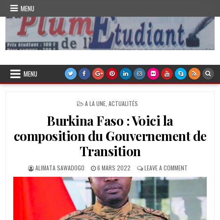
Skip
MENU
to
content
Plume de l'Etudiant
MENU
POSTED
A LA UNE
,
ACTUALITÉS
IN
Burkina Faso : Voici la
composition du Gouvernement de
Transition
AUTHOR:
PUBLISHED
ON
ALIMATA SAWADOGO
6 MARS 2022
LEAVE A COMMENT
DATE:
BURKINA
FASO
:
VOICI
LA
COMPOSITIO