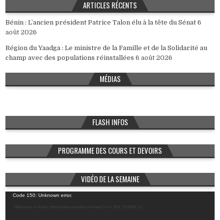
ARTICLES RÉCENTS
Bénin : L’ancien président Patrice Talon élu à la tête du Sénat
6
août 2026
Région du Yaadga : Le ministre de la Famille et de la Solidarité au
champ avec des populations réinstallées
6 août 2026
MÉDIAS
FLASH INFOS
PROGRAMME DES COURS ET DEVOIRS
VIDÉO DE LA SEMAINE
Lecteur
Code 150: Unknown error.
vidéo
Télécharger le fichier: https://www.youtube.com/watch?v=U_MN_YL99Ig&_=1