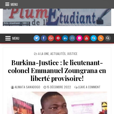
Skip
MENU
to
content
Plume de l'Etudiant
MENU
POSTED
A LA UNE
,
ACTUALITÉS
,
JUSTICE
IN
Burkina-Justice : le lieutenant-
colonel Emmanuel Zoungrana en
liberté provisoire!
AUTHOR:
PUBLISHED
ON
ALIMATA SAWADOGO
15 DÉCEMBRE 2022
LEAVE A COMMENT
DATE:
BURKINA-
JUSTICE
:
LE
LIEUTENAN
COLONEL