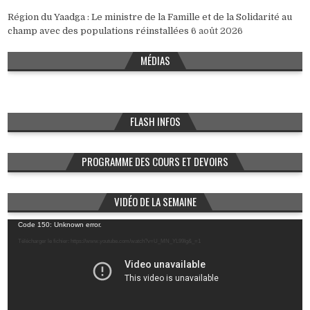
Région du Yaadga : Le ministre de la Famille et de la Solidarité au
champ avec des populations réinstallées
6 août 2026
MÉDIAS
FLASH INFOS
PROGRAMME DES COURS ET DEVOIRS
VIDÉO DE LA SEMAINE
Lecteur
Code 150: Unknown error.
vidéo
Télécharger le fichier: https://www.youtube.com/watch?v=U_MN_YL99Ig&_=1