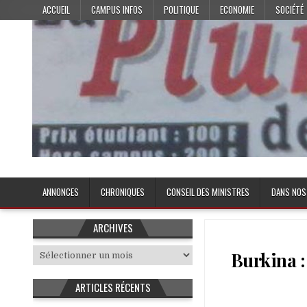
Skip
ACCUEIL
CAMPUS INFOS
POLITIQUE
ECONOMIE
SOCIÉTÉ
to
content
Plume de l'Etudiant
ANNONCES
CHRONIQUES
CONSEIL DES MINISTRES
DANS NOS
ARCHIVES
Archives
Burkina :
ARTICLES RÉCENTS