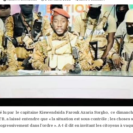
DATE:
BURKINA
:
«LA
SITUATION
EST
SOUS
CONTRÔLE
»
CAPITAINE
TRAORÉ
lu par le capitaine Kiswendsida Farouk Azaria Sorgho, ce dimanc
B, a laissé entendre que « la situation est sous contrôle ; les choses 
ogressivement dans l’ordre ». A-t-il dit en invitant les citoyens à vaqu