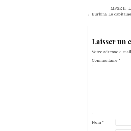
Navigation
MPSR II : 
de
← Burkina: Le capitaine
l’article
Laisser un
Votre adresse e-mail
Commentaire
*
Nom
*