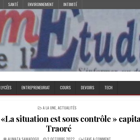
SANTÉ
ENVIRONNEMENT
INTIMITÉ
 LYCÉES
ENTREPRENEURIAT
COURS
DEVOIRS
TECH
POSTED
A LA UNE
,
ACTUALITÉS
IN
 «La situation est sous contrôle » capit
Traoré
AUTHOR:
PUBLISHED
ON
ALIMATA SAWADOGO
2 OCTOBRE 2022
LEAVE A COMMENT