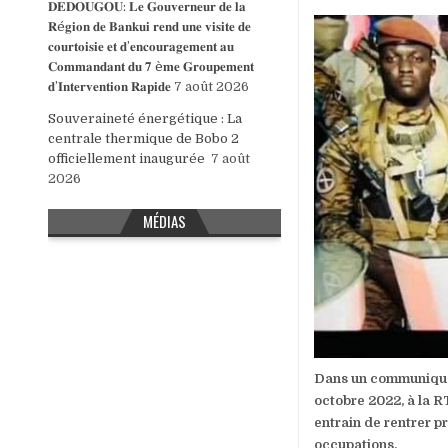
𝐃𝐄𝐃𝐎𝐔𝐆𝐎𝐔: 𝐋𝐞 𝐆𝐨𝐮𝐯𝐞𝐫𝐧𝐞𝐮𝐫 𝐝𝐞 𝐥𝐚
𝐑é𝐠𝐢𝐨𝐧 𝐝𝐞 𝐁𝐚𝐧𝐤𝐮𝐢 𝐫𝐞𝐧𝐝 𝐮𝐧𝐞 𝐯𝐢𝐬𝐢𝐭𝐞 𝐝𝐞
𝐜𝐨𝐮𝐫𝐭𝐨𝐢𝐬𝐢𝐞 𝐞𝐭 𝐝’𝐞𝐧𝐜𝐨𝐮𝐫𝐚𝐠𝐞𝐦𝐞𝐧𝐭 𝐚𝐮
𝐂𝐨𝐦𝐦𝐚𝐧𝐝𝐚𝐧𝐭 𝐝𝐮 𝟕 è𝐦𝐞 𝐆𝐫𝐨𝐮𝐩𝐞𝐦𝐞𝐧𝐭
𝐝’𝐈𝐧𝐭𝐞𝐫𝐯𝐞𝐧𝐭𝐢𝐨𝐧 𝐑𝐚𝐩𝐢𝐝𝐞
7 août 2026
Souveraineté énergétique : La
centrale thermique de Bobo 2
officiellement inaugurée
7 août
2026
MÉDIAS
Dans un communiqué 
octobre 2022, à la RT
entrain de rentrer pr
occupations.