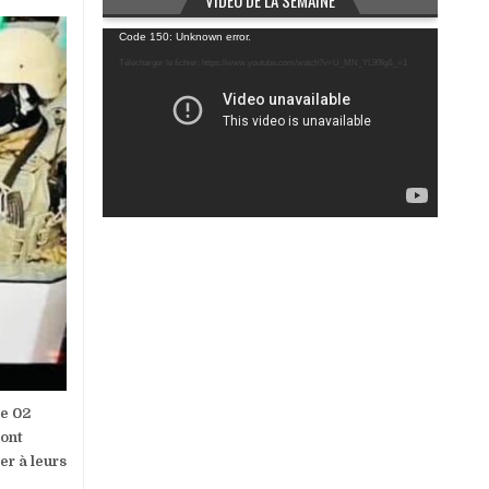
VIDÉO DE LA SEMAINE
Lecteur
Code 150: Unknown error.
vidéo
Télécharger le fichier: https://www.youtube.com/watch?v=U_MN_YL99Ig&_=1
he 02
sont
er à leurs