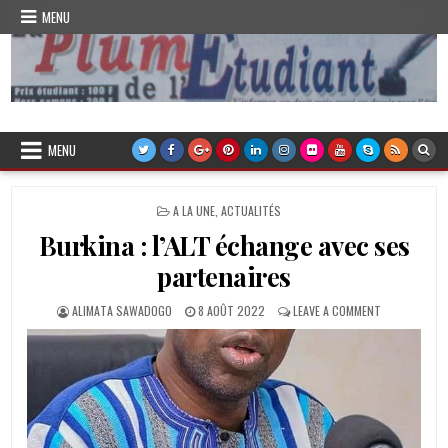
Skip
MENU
to
content
Plume de l'Etudiant
MENU
POSTED
A LA UNE
,
ACTUALITÉS
IN
Burkina : l’ALT échange avec ses
partenaires
AUTHOR:
PUBLISHED
ON
ALIMATA SAWADOGO
8 AOÛT 2022
LEAVE A COMMENT
DATE:
BURKINA
:
L’ALT
ÉCHANGE
AVEC
SES
PARTENAIRES