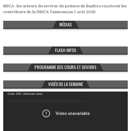
MICA : les acteurs du secteur du poisson de Banfora reçoivent les
contrôleurs de la DRICA-Tannounyan
5 août 2026
MÉDIAS
FLASH INFOS
PROGRAMME DES COURS ET DEVOIRS
VIDÉO DE LA SEMAINE
Lecteur
Code 150: Unknown error.
vidéo
Télécharger le fichier: https://www.youtube.com/watch?v=U_MN_YL99Ig&_=1