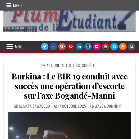
Skip
MENU
to
content
Plume de l'Etudiant
MENU
POSTED
A LA UNE
,
ACTUALITÉS
,
SOCIÉTÉ
IN
Burkina : Le BIR 19 conduit avec
succès une opération d’escorte
sur l’axe Bogandé-Manni
AUTHOR:
PUBLISHED
ON
ALIMATA SAWADOGO
17 OCTOBRE 2025
LEAVE A COMMENT
DATE:
BURKINA
:
LE
BIR
19
CONDUIT