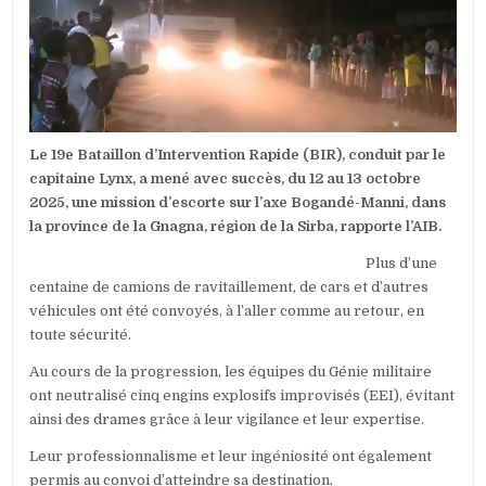
AVEC
SUCCÈS
UNE
OPÉRATION
D’ESCORTE
SUR
L’AXE
BOGANDÉ-
Le 19e Bataillon d’Intervention Rapide (BIR), conduit par le
MANNI
capitaine Lynx, a mené avec succès, du 12 au 13 octobre
2025, une mission d’escorte sur l’axe Bogandé-Manni, dans
la province de la Gnagna, région de la Sirba, rapporte l’AIB.
Plus d’une
centaine de camions de ravitaillement, de cars et d’autres
véhicules ont été convoyés, à l’aller comme au retour, en
toute sécurité.
Au cours de la progression, les équipes du Génie militaire
ont neutralisé cinq engins explosifs improvisés (EEI), évitant
ainsi des drames grâce à leur vigilance et leur expertise.
Leur professionnalisme et leur ingéniosité ont également
permis au convoi d’atteindre sa destination.