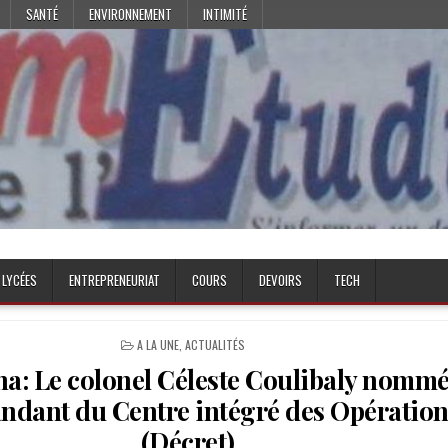
SANTÉ
ENVIRONNEMENT
INTIMITÉ
 LYCÉES
ENTREPRENEURIAT
COURS
DEVOIRS
TECH
POSTED
A LA UNE
,
ACTUALITÉS
IN
a: Le colonel Céleste Coulibaly nomm
dant du Centre intégré des Opération
(Décret)