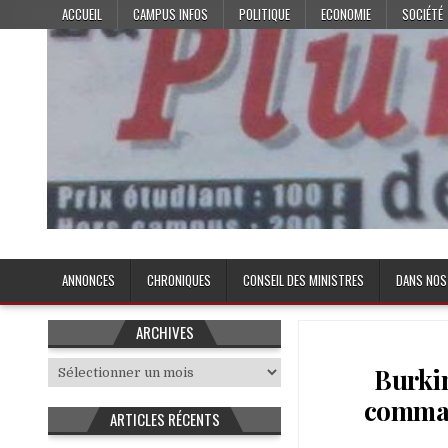
Skip
ACCUEIL
CAMPUS INFOS
POLITIQUE
ECONOMIE
SOCIÉTÉ
to
content
Plume de l'Etudiant
ANNONCES
CHRONIQUES
CONSEIL DES MINISTRES
DANS NOS
ARCHIVES
Archives
Burkin
comman
ARTICLES RÉCENTS