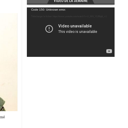
VIDÉO DE LA SEMAINE
Lecteur
Code 150: Unknown error.
vidéo
Télécharger le fichier: https://www.youtube.com/watch?v=U_MN_YL99Ig&_=1
mmé