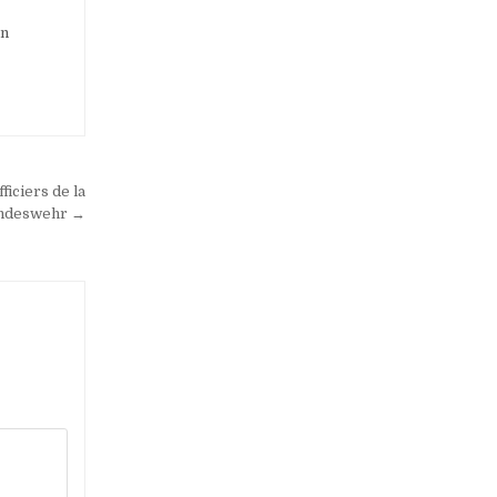
on
ficiers de la
ndeswehr →