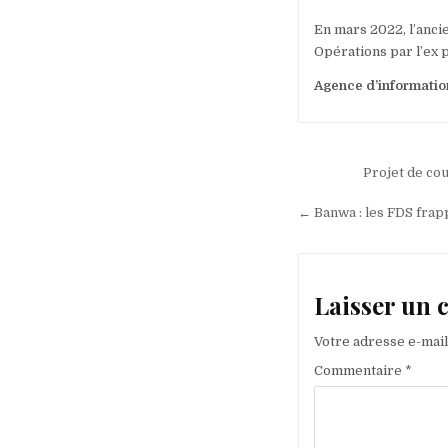
En mars 2022, l’anci
Opérations par l’ex 
Agence d’informatio
Navigation
Projet de cou
de
← Banwa : les FDS frapp
l’article
Laisser un
Votre adresse e-mail
Commentaire
*