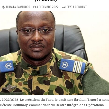
AUTHOR:
PUBLISHED
ON
ALIMATA SAWADOGO
8 DÉCEMBRE 2022
LEAVE A COMMENT
DATE:
BURKINA:
LE
COLONEL
CÉLESTE
COULIBALY
NOMMÉ
COMMANDANT
DU
CENTRE
INTÉGRÉ
DES
OPÉRATIONS
(DÉCRET)
 2022(AIB)- Le président du Faso, le capitaine Ibrahim Traoré a no
l Céleste Coulibaly, commandant du Centre intégré des Opérations.