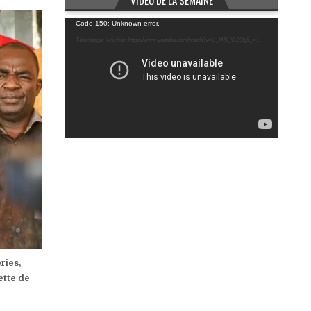
VIDÉO DE LA SEMAINE
Lecteur
Code 150: Unknown error.
vidéo
Télécharger le fichier: https://www.youtube.com/watch?v=U_MN_YL99Ig&_=1
ries,
ette de