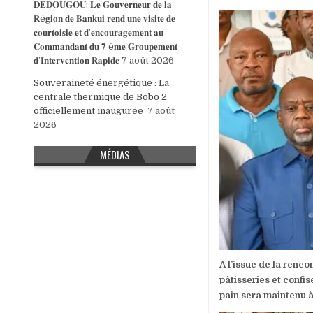
𝐃𝐄𝐃𝐎𝐔𝐆𝐎𝐔: 𝐋𝐞 𝐆𝐨𝐮𝐯𝐞𝐫𝐧𝐞𝐮𝐫 𝐝𝐞 𝐥𝐚
𝐑é𝐠𝐢𝐨𝐧 𝐝𝐞 𝐁𝐚𝐧𝐤𝐮𝐢 𝐫𝐞𝐧𝐝 𝐮𝐧𝐞 𝐯𝐢𝐬𝐢𝐭𝐞 𝐝𝐞
𝐜𝐨𝐮𝐫𝐭𝐨𝐢𝐬𝐢𝐞 𝐞𝐭 𝐝’𝐞𝐧𝐜𝐨𝐮𝐫𝐚𝐠𝐞𝐦𝐞𝐧𝐭 𝐚𝐮
𝐂𝐨𝐦𝐦𝐚𝐧𝐝𝐚𝐧𝐭 𝐝𝐮 𝟕 è𝐦𝐞 𝐆𝐫𝐨𝐮𝐩𝐞𝐦𝐞𝐧𝐭
𝐝’𝐈𝐧𝐭𝐞𝐫𝐯𝐞𝐧𝐭𝐢𝐨𝐧 𝐑𝐚𝐩𝐢𝐝𝐞
7 août 2026
Souveraineté énergétique : La
centrale thermique de Bobo 2
officiellement inaugurée
7 août
2026
MÉDIAS
A l’issue de la renc
pâtisseries et confis
pain sera maintenu à