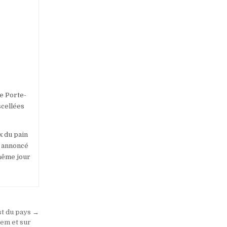
le Porte-
scellées
x du pain
a annoncé
 même jour
st du pays →
uem et sur