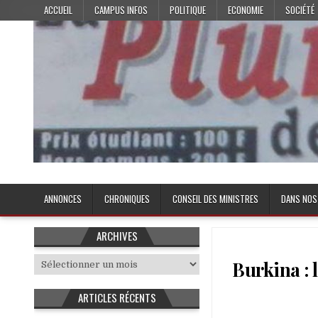
Skip
ACCUEIL
CAMPUS INFOS
POLITIQUE
ECONOMIE
SOCIÉTÉ
to
content
Plume de l'Etudiant
ANNONCES
CHRONIQUES
CONSEIL DES MINISTRES
DANS NOS
ARCHIVES
Archives
Burkina : 
ARTICLES RÉCENTS