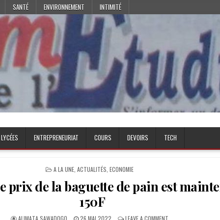
SANTÉ
ENVIRONNEMENT
INTIMITÉ
 LYCÉES
ENTREPRENEURIAT
COURS
DEVOIRS
TECH
POSTED
A LA UNE
,
ACTUALITÉS
,
ECONOMIE
IN
le prix de la baguette de pain est maint
150F
AUTHOR:
PUBLISHED
ON
ALIMATA SAWADOGO
26 MAI 2022
LEAVE A COMMENT