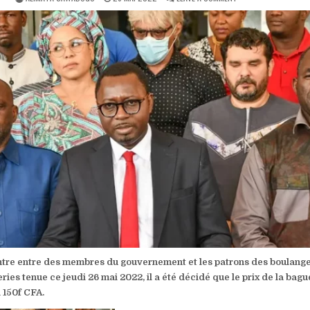
DATE:
BURKINA
:
LE
PRIX
DE
LA
BAGUETTE
DE
PAIN
EST
MAINTENU
À
150F
ontre entre des membres du gouvernement et les patrons des boulange
eries tenue ce jeudi 26 mai 2022, il a été décidé que le prix de la bagu
 150f CFA.