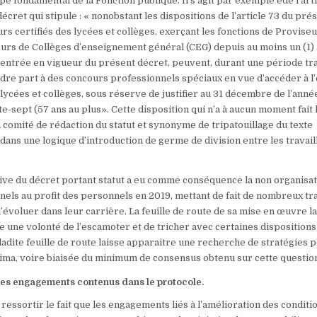
pe fondamental de la Fonction publique. Il s’agit par exemple ede l’art
 décret qui stipule : « nonobstant les dispositions de l’article 73 du pré
rs certifiés des lycées et collèges, exerçant les fonctions de Provise
urs de Collèges d’enseignement général (CEG) depuis au moins un (1)
’entrée en vigueur du présent décret, peuvent, durant une période tr
ndre part à des concours professionnels spéciaux en vue d’accéder à l
lycées et collèges, sous réserve de justifier au 31 décembre de l’anné
-sept (57 ans au plus». Cette disposition qui n’a à aucun moment fait l
u comité de rédaction du statut et synonyme de tripatouillage du texte
 dans une logique d’introduction de germe de division entre les travai
rdive du décret portant statut a eu comme conséquence la non organisa
els au profit des personnels en 2019, mettant de fait de nombreux tr
d’évoluer dans leur carrière. La feuille de route de sa mise en œuvre l
 une volonté de l’escamoter et de tricher avec certaines dispositions
 ladite feuille de route laisse apparaitre une recherche de stratégies 
ima, voire biaisée du minimum de consensus obtenu sur cette questio
 des engagements contenus dans le protocole.
t ressortir le fait que les engagements liés à l’amélioration des conditi