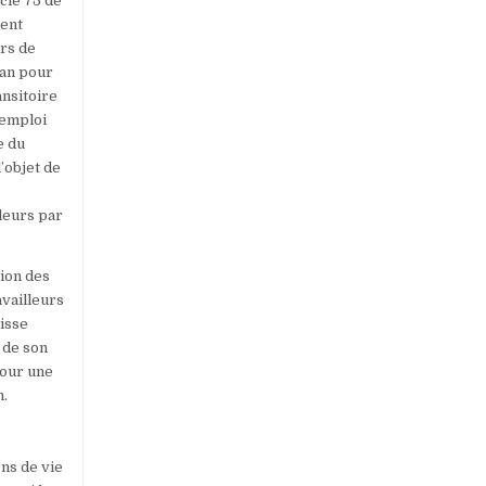
icle 75 de
sent
urs de
 an pour
ansitoire
’emploi
e du
’objet de
lleurs par
tion des
availleurs
aisse
 de son
pour une
n.
ons de vie