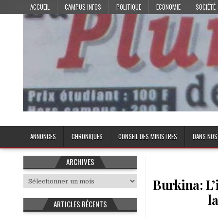
Skip
ACCUEIL
CAMPUS INFOS
POLITIQUE
ECONOMIE
SOCIÉTÉ
to
content
Plume de l'Etudiant
ANNONCES
CHRONIQUES
CONSEIL DES MINISTRES
DANS NOS
ARCHIVES
Archives
Burkina: L’
l
ARTICLES RÉCENTS