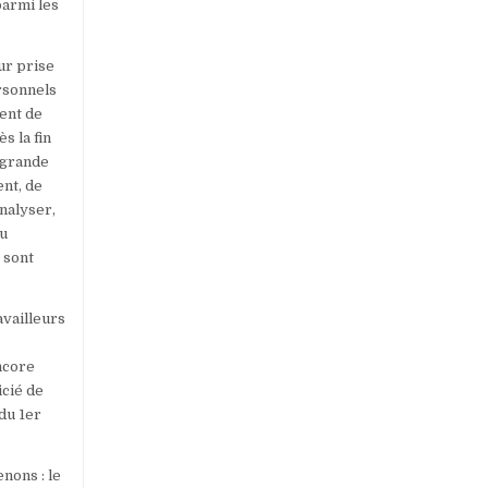
parmi les
ur prise
rsonnels
ent de
s la fin
e grande
nt, de
analyser,
au
 sont
availleurs
ncore
icié de
du 1er
nons : le