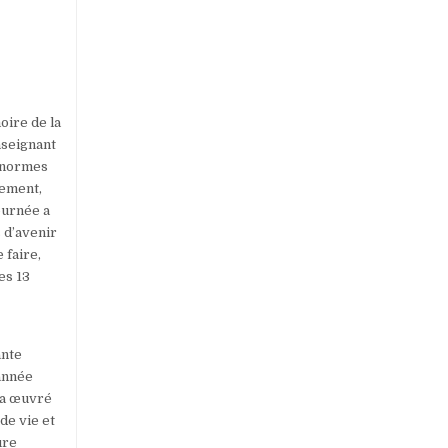
oire de la
nseignant
s normes
tement,
ournée a
 d’avenir
 faire,
es 13
ante
 année
E a œuvré
de vie et
ure