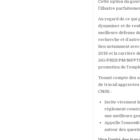
Cette option du gouv
l’illustre parfaitemen
Au regard de ce qui 
dynamiser et de renf
meilleure défense des
recherche et d’autre
lien notamment avec 
2018 et la carrière 
245/PRES/PM/MFPTPS/
promotion de l’emplo
Tenant compte des att
de travail aggravées
CNSE :
Invite vivement 
règlement conséqu
une meilleure gest
Appelle l’ensemble
autour des questi
Vive l’unité des trav