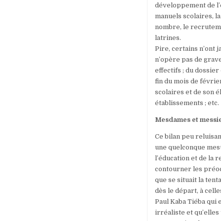
développement de l’é
manuels scolaires, l
nombre, le recrutemen
latrines.
Pire, certains n’ont
n’opère pas de grave
effectifs ; du dossie
fin du mois de févrie
scolaires et de son 
établissements ; etc.
Mesdames et messieu
Ce bilan peu reluisa
une quelconque mesu
l’éducation et de la 
contourner les préoc
que se situait la ten
dès le départ, à cel
Paul Kaba Tiéba qui 
irréaliste et qu’elle