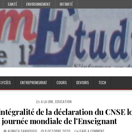
SANTÉ
ENVIRONNEMENT
INTIMITÉ
 LYCÉES
ENTREPRENEURIAT
COURS
DEVOIRS
TECH
POSTED
A LA UNE
,
EDUCATION
IN
intégralité de la déclaration du CNSE l
a journée mondiale de l’Enseignant
AUTHOR:
PUBLISHED
ON
ALIMATA SAWADOGO
9 OCTOBRE 2020
LEAVE A COMMENT