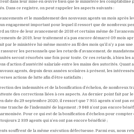
rent dans leur mise en œuvre bien que le ministère les comptabilise 
. Dans ce registre, on peut rappeler les aspects suivants :
 avancements et le mandatement des nouveaux agents un mois après le
e un engagement important pour lequel il ressort que de nombreux pe
rd au titre de leur avancement de 2018 et certains même de l’avancem
cements de 2019, leur traitement n’a pas encore démarré 09 mois aprè
fait par le ministère lui-même montre au fil des mois qu’il n’y a pas un
 rassurer les personnels que les retards d’avancement, de mandateme
nités seront résorbés une fois pour toute. Or ces retards, à bien les 
s d’action d’austérité salariale entre les mains des autorités. Quant 
eaux agents, depuis deux années scolaires à présent, les intéressés
rses actions de lutte afin d’être satisfaits ;
rection des indemnités et de la bonification d’échelon, de nombreux tr
attente des corrections liées à ces aspects. Au dernier point fait par le
n date du 29 septembre 2020, il ressort que 7 955 agents n’ont pas e
ième tranche de l’indemnité de logement ; 9 848 n’ont pas encore bénéf
 harmonisée. Pour ce qui est de la bonification d’échelon pour compter 
t toujours 2 339 agents qui n’en ont pas encore bénéficié ;
ts souffrent de la même exécution défectueuse. Parmi eux, nous rete