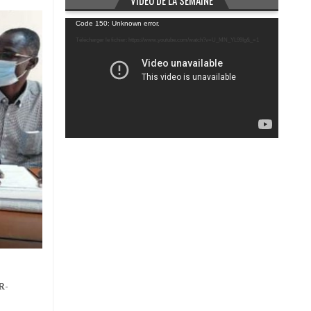
VIDÉO DE LA SEMAINE
Lecteur
Code 150: Unknown error.
vidéo
Télécharger le fichier: https://www.youtube.com/watch?v=U_MN_YL99Ig&_=1
R-