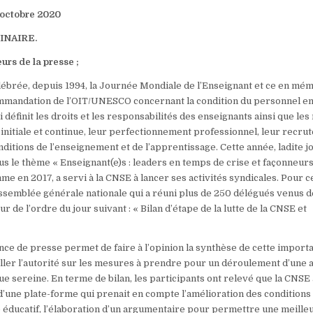
 octobre 2020
INAIRE.
rs de la presse ;
lébrée, depuis 1994, la Journée Mondiale de l’Enseignant et ce en mém
ommandation de l’OIT/UNESCO concernant la condition du personnel e
définit les droits et les responsabilités des enseignants ainsi que le
 initiale et continue, leur perfectionnement professionnel, leur recru
nditions de l’enseignement et de l’apprentissage. Cette année, ladite j
le thème « Enseignant(e)s : leaders en temps de crise et façonneurs
me en 2017, a servi à la CNSE à lancer ses activités syndicales. Pour ce
assemblée générale nationale qui a réuni plus de 250 délégués venus d
r de l’ordre du jour suivant : « Bilan d’étape de la lutte de la CNSE et
ce de presse permet de faire à l’opinion la synthèse de cette import
ller l’autorité sur les mesures à prendre pour un déroulement d’une
ue sereine. En terme de bilan, les participants ont relevé que la CNS
 d’une plate-forme qui prenait en compte l’amélioration des conditions 
e éducatif, l’élaboration d’un argumentaire pour permettre une meille