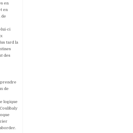
es en
et en
n de
lui-ci
ux
us tard la
antines
nt des
u prendre
ux de
te logique
 Coulibaly
poque
cier
 aborder.