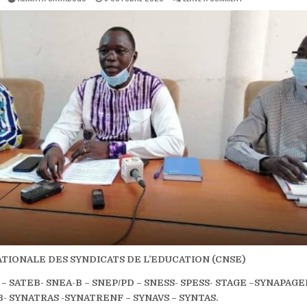
DATE:
BURKINA:
L’INTÉGRALITÉ
DE
LA
DÉCLARATION
DU
CNSE
LORS
DE
LA
JOURNÉE
MONDIALE
DE
L’ENSEIGNANT
TIONALE DES SYNDICATS DE L’EDUCATION (CNSE)
– SATEB- SNEA-B – SNEP/PD – SNESS- SPESS- STAGE –SYNAPAGE
- SYNATRAS -SYNATRENF – SYNAVS – SYNTAS.