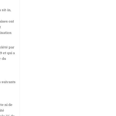
sit-in,
aines ont
t
isation
plété par
9 et qui a
r du
s suivants
te ni de
ité