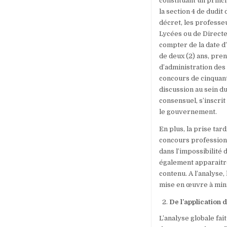
constituant un princi
la section 4 de dudit
décret, les professeu
Lycées ou de Directe
compter de la date d
de deux (2) ans, pre
d’administration des 
concours de cinquante
discussion au sein d
consensuel, s’inscrit
le gouvernement.
En plus, la prise ta
concours professionn
dans l’impossibilité 
également apparaitre
contenu. A l’analyse,
mise en œuvre à min
De l’application
L’analyse globale fai