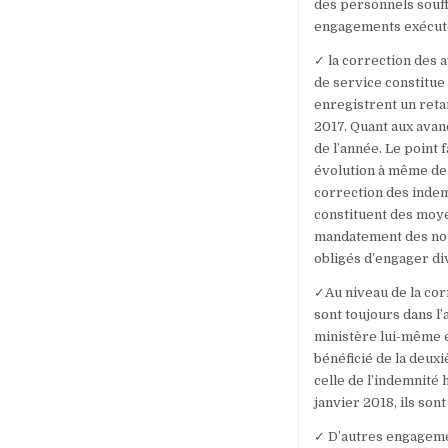
des personnels souff
engagements exécutés
✓ la correction des
de service constitu
enregistrent un reta
2017. Quant aux avan
de l’année. Le point 
évolution à même de
correction des indem
constituent des moyen
mandatement des nouv
obligés d’engager dive
✓Au niveau de la cor
sont toujours dans l’
ministère lui-même e
bénéficié de la deux
celle de l’indemnité
janvier 2018, ils son
✓ D’autres engagemen