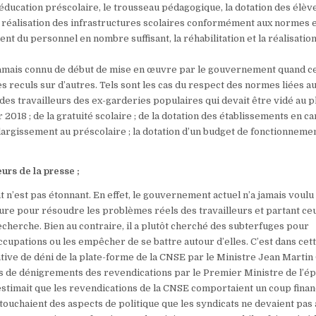
ducation préscolaire, le trousseau pédagogique, la dotation des élèv
a réalisation des infrastructures scolaires conformément aux normes 
t du personnel en nombre suffisant, la réhabilitation et la réalisatio
 jamais connu de début de mise en œuvre par le gouvernement quand ce
s reculs sur d’autres. Tels sont les cas du respect des normes liées a
r des travailleurs des ex-garderies populaires qui devait être vidé au pl
r 2018 ; de la gratuité scolaire ; de la dotation des établissements en c
élargissement au préscolaire ; la dotation d’un budget de fonctionneme
rs de la presse ;
nt n’est pas étonnant. En effet, le gouvernement actuel n’a jamais voul
re pour résoudre les problèmes réels des travailleurs et partant ce
recherche. Bien au contraire, il a plutôt cherché des subterfuges pour
cupations ou les empêcher de se battre autour d’elles. C’est dans cet
tative de déni de la plate-forme de la CNSE par le Ministre Jean Martin
les de dénigrements des revendications par le Premier Ministre de l’é
estimait que les revendications de la CNSE comportaient un coup finan
s touchaient des aspects de politique que les syndicats ne devaient pas