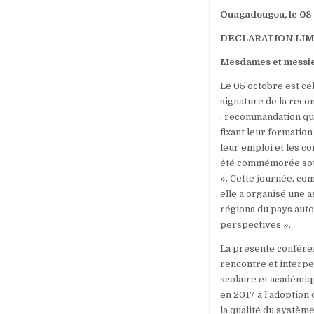
Ouagadougou, le 08
DECLARATION LIM
Mesdames et messieu
Le 05 octobre est cé
signature de la rec
; recommandation qui 
fixant leur formation
leur emploi et les co
été commémorée sous 
». Cette journée, com
elle a organisé une 
régions du pays autou
perspectives ».
La présente conféren
rencontre et interpe
scolaire et académiq
en 2017 à l’adoption
la qualité du systèm