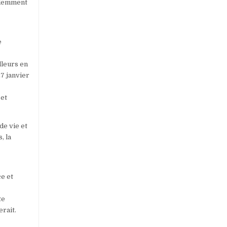
cédemment
e
lleurs en
7 janvier
 et
de vie et
, la
e et
te
rait.