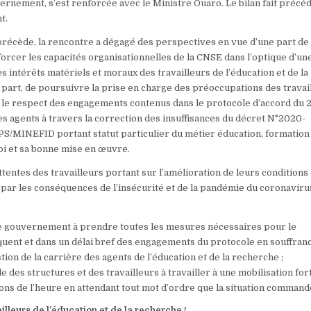
ernement, s’est renforcée avec le Ministre Ouaro. Le bilan fait pré
t.
précède, la rencontre a dégagé des perspectives en vue d’une part de
orcer les capacités organisationnelles de la CNSE dans l’optique d’un
 intérêts matériels et moraux des travailleurs de l’éducation et de la
 part, de poursuivre la prise en charge des préoccupations des travai
le respect des engagements contenus dans le protocole d’accord du 2
des agents à travers la correction des insuffisances du décret N°2020-
MINEFID portant statut particulier du métier éducation, formation
i et sa bonne mise en œuvre.
entes des travailleurs portant sur l’amélioration de leurs conditions 
 par les conséquences de l’insécurité et de la pandémie du coronavirus
le gouvernement à prendre toutes les mesures nécessaires pour le
ent et dans un délai bref des engagements du protocole en souffranc
ion de la carrière des agents de l’éducation et de la recherche ;
 des structures et des travailleurs à travailler à une mobilisation for
ons de l’heure en attendant tout mot d’ordre que la situation commande
ailleurs de l’éducation et de la recherche !