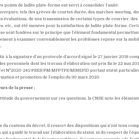
 points de ladite plate-forme ont servi à consolider l’unité.
nvergure, tels des grèves de courtes durée, des marches-meeting, des 
n évaluations, de non transmission de certains types de courrier, des
 etc., ont été menées pour la satisfaction de ladite plate-forme. Cert
 se sont fondées sur le principe que l’élément fondamental permettan
ement à examiner convenablement les problèmes repose sur la mobil
.
tir à la signature d’un protocole d’accord signé le 27 janvier 2018 com
des personnels dont les travaux d’élaboration ont pris fin le 22 mai 201
écret N°2020-245/PRES/PM/MFPTPS/MINEFID portant statut particulie
rmation et promotion de l’emploi du 30 mars 2020.
rs de la presse ;
l’attitude du gouvernement sur ces questions, la CNSE note les élément
 du contenu du décret, il ressort des dispositions qui n’ont tenu comp
qui a guidé le travail sur l’élaboration du statut, ni du respect de l’équ