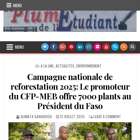
Skip
MENU
to
content
Plume de l'Etudiant
MENU
POSTED
A LA UNE
,
ACTUALITÉS
,
ENVIRONNEMENT
IN
Campagne nationale de
reforestation 2025: Le promoteur
du CFP-MEB offre 7000 plants au
Président du Faso
AUTHOR:
PUBLISHED
ON
ALIMATA SAWADOGO
13 JUILLET 2025
LEAVE A COMMENT
DATE:
CAMPAGNE
NATIONALE
DE
REFORESTAT