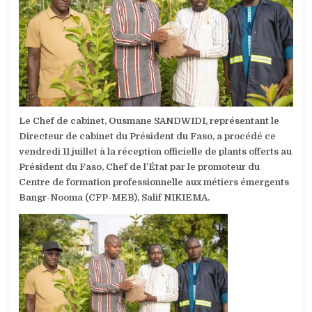
2025:
LE
PROMOTEUR
DU
CFP-
MEB
OFFRE
7000
PLANTS
AU
Le Chef de cabinet, Ousmane SANDWIDI, représentant le
PRÉSIDENT
DU
Directeur de cabinet du Président du Faso, a procédé ce
FASO
vendredi 11 juillet à la réception officielle de plants offerts au
Président du Faso, Chef de l’État par le promoteur du
Centre de formation professionnelle aux métiers émergents
Bangr-Nooma (CFP-MEB), Salif NIKIEMA.