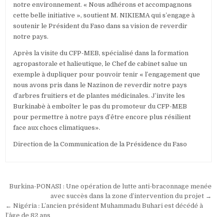
notre environnement. « Nous adhérons et accompagnons
cette belle initiative », soutient M. NIKIEMA qui s’engage à
soutenir le Président du Faso dans sa vision de reverdir
notre pays.
Après la visite du CFP-MEB, spécialisé dans la formation
agropastorale et halieutique, le Chef de cabinet salue un
exemple à dupliquer pour pouvoir tenir « l’engagement que
nous avons pris dans le Nazinon de reverdir notre pays
d’arbres fruitiers et de plantes médicinales. J’invite les
Burkinabè à emboîter le pas du promoteur du CFP-MEB
pour permettre à notre pays d’être encore plus résilient
face aux chocs climatiques».
Direction de la Communication de la Présidence du Faso
Navigation
Burkina-PONASI : Une opération de lutte anti-braconnage menée
de
avec succès dans la zone d’intervention du projet →
← Nigéria : L’ancien président Muhammadu Buhari est décédé à
l’article
l’âge de 82 ans