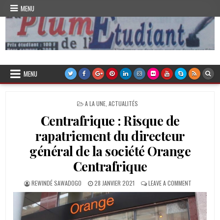
Skip
MENU
to
content
Plume de l'Etudiant
MENU
POSTED
A LA UNE
,
ACTUALITÉS
IN
Centrafrique : Risque de
rapatriement du directeur
général de la société Orange
Centrafrique
AUTHOR:
PUBLISHED
ON
REWINDÉ SAWADOGO
28 JANVIER 2021
LEAVE A COMMENT
DATE:
CENTRAFRI
:
RISQUE
DE