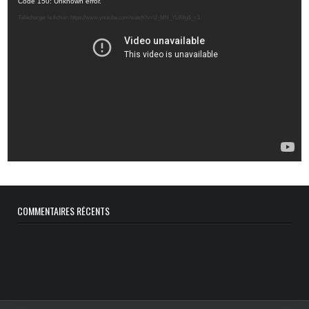
Lecteur
Code 150: Unknown error.
vidéo
Télécharger le fichier: https://www.youtube.com/watch?v=U_MN_YL99Ig&_=1
COMMENTAIRES RÉCENTS