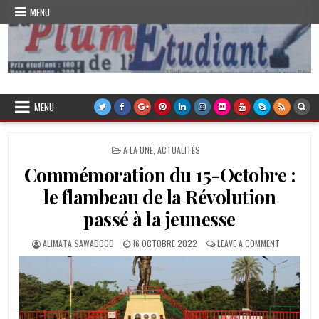
Skip
MENU
to
content
Plume de l'Etudiant
MENU
POSTED
A LA UNE
,
ACTUALITÉS
IN
Commémoration du 15-Octobre :
le flambeau de la Révolution
passé à la jeunesse
AUTHOR:
PUBLISHED
ON
ALIMATA SAWADOGO
16 OCTOBRE 2022
LEAVE A COMMENT
DATE:
COMMÉMOR
DU
15-
OCTOBRE
:
LE