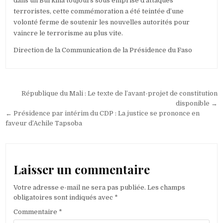
dans un Burkina toujours sous emprise d’attaques
terroristes, cette commémoration a été teintée d’une
volonté ferme de soutenir les nouvelles autorités pour
vaincre le terrorisme au plus vite.
Direction de la Communication de la Présidence du Faso
Navigation
République du Mali : Le texte de l’avant-projet de constitution
de
disponible →
← Présidence par intérim du CDP : La justice se prononce en
l’article
faveur d’Achile Tapsoba
Laisser un commentaire
Votre adresse e-mail ne sera pas publiée.
Les champs
obligatoires sont indiqués avec
*
Commentaire
*