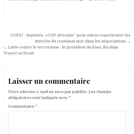
Navigation
COP27 : Baptisée »COP africaine’’ pour mieux représenter les
de
intérêts du continent noir dans les négociations →
← Lutte contre le terrorisme : le président du Faso, Ibrahim
l’article
Traoré au Front
Laisser un commentaire
Votre adresse e-mail ne sera pas publiée.
Les champs
obligatoires sont indiqués avec
*
Commentaire
*