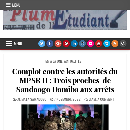
Skip
MENU
to
content
Plume de l'Etudiant
MENU
POSTED
A LA UNE
,
ACTUALITÉS
IN
Complot contre les autorités du
MPSR II : Trois proches de
Sandaogo Damiba aux arrêts
AUTHOR:
PUBLISHED
ON
ALIMATA SAWADOGO
7 NOVEMBRE 2022
LEAVE A COMMENT
DATE:
COMPLOT
CONTRE
LES
AUTORITÉ
DU
MPSR