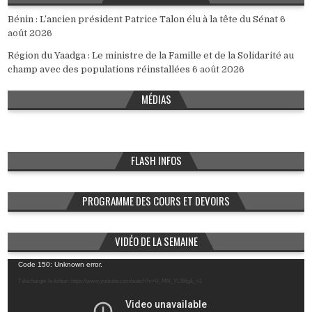
Bénin : L’ancien président Patrice Talon élu à la tête du Sénat
6
août 2026
Région du Yaadga : Le ministre de la Famille et de la Solidarité au
champ avec des populations réinstallées
6 août 2026
MÉDIAS
FLASH INFOS
PROGRAMME DES COURS ET DEVOIRS
VIDÉO DE LA SEMAINE
Lecteur
Code 150: Unknown error.
vidéo
Télécharger le fichier: https://www.youtube.com/watch?v=U_MN_YL99Ig&_=1