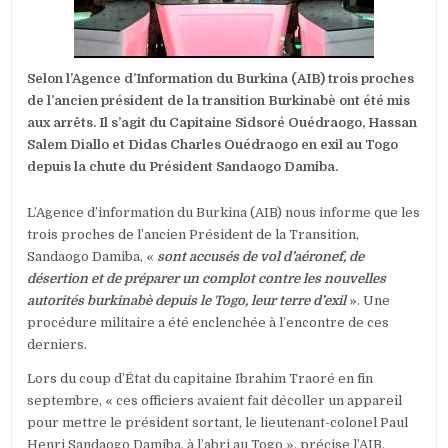
II
:
TROIS
PROCHES
Selon l’Agence d’Information du Burkina (AIB) trois proches
DE
SANDAOGO
de l’ancien président de la transition Burkinabè ont été mis
DAMIBA
aux arrêts. Il s’agit du Capitaine Sidsoré Ouédraogo, Hassan
AUX
Salem Diallo et Didas Charles Ouédraogo en exil au Togo
ARRÊTS
depuis la chute du Président Sandaogo Damiba.
L’Agence d’information du Burkina (AIB) nous informe que les
trois proches de l’ancien Président de la Transition,
Sandaogo Damiba, «
sont accusés de vol d’aéronef, de
désertion et de préparer un complot contre les nouvelles
autorités burkinabè depuis le Togo, leur terre d’exil
». Une
procédure militaire a été enclenchée à l’encontre de ces
derniers.
Lors du coup d’État du capitaine Ibrahim Traoré en fin
septembre, « ces officiers avaient fait décoller un appareil
pour mettre le président sortant, le lieutenant-colonel Paul
Henri Sandaogo Damiba, à l’abri au Togo », précise l’AIB.