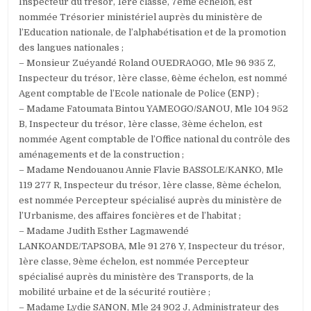
Inspecteur du trésor, 1ère classe, 7ème échelon, est
nommée Trésorier ministériel auprès du ministère de
l’Education nationale, de l’alphabétisation et de la promotion
des langues nationales ;
– Monsieur Zuéyandé Roland OUEDRAOGO, Mle 96 935 Z,
Inspecteur du trésor, 1ère classe, 6ème échelon, est nommé
Agent comptable de l’Ecole nationale de Police (ENP) ;
– Madame Fatoumata Bintou YAMEOGO/SANOU, Mle 104 952
B, Inspecteur du trésor, 1ère classe, 3ème échelon, est
nommée Agent comptable de l’Office national du contrôle des
aménagements et de la construction ;
– Madame Nendouanou Annie Flavie BASSOLE/KANKO, Mle
119 277 R, Inspecteur du trésor, 1ère classe, 8ème échelon,
est nommée Percepteur spécialisé auprès du ministère de
l’Urbanisme, des affaires foncières et de l’habitat ;
– Madame Judith Esther Lagmawendé
LANKOANDE/TAPSOBA, Mle 91 276 Y, Inspecteur du trésor,
1ère classe, 9ème échelon, est nommée Percepteur
spécialisé auprès du ministère des Transports, de la
mobilité urbaine et de la sécurité routière ;
– Madame Lydie SANON, Mle 24 902 J, Administrateur des