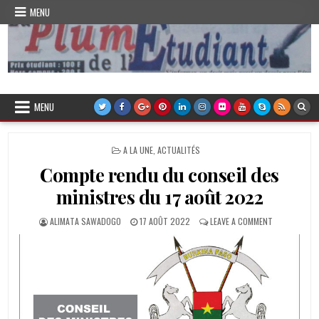
Skip
MENU
to
content
Plume de l'Etudiant
MENU
POSTED
A LA UNE
,
ACTUALITÉS
IN
Compte rendu du conseil des
ministres du 17 août 2022
AUTHOR:
PUBLISHED
ON
ALIMATA SAWADOGO
17 AOÛT 2022
LEAVE A COMMENT
DATE:
COMPTE
RENDU
DU
CONSEIL
DES
MINISTRES
DU
17