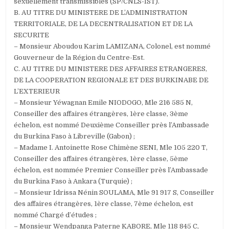
sexuellement transmissibles (SP/CNLS-IST).
B. AU TITRE DU MINISTERE DE L’ADMINISTRATION
TERRITORIALE, DE LA DECENTRALISATION ET DE LA
SECURITE
– Monsieur Aboudou Karim LAMIZANA, Colonel, est nommé
Gouverneur de la Région du Centre-Est.
C. AU TITRE DU MINISTERE DES AFFAIRES ETRANGERES,
DE LA COOPERATION REGIONALE ET DES BURKINABE DE
L’EXTERIEUR
– Monsieur Yéwagnan Emile NIODOGO, Mle 216 585 N,
Conseiller des affaires étrangères, 1ère classe, 3ème
échelon, est nommé Deuxième Conseiller près l’Ambassade
du Burkina Faso à Libreville (Gabon) ;
– Madame I. Antoinette Rose Chimène SENI, Mle 105 220 T,
Conseiller des affaires étrangères, 1ère classe, 5ème
échelon, est nommée Premier Conseiller près l’Ambassade
du Burkina Faso à Ankara (Turquie) ;
– Monsieur Idrissa Nénin SOULAMA, Mle 91 917 S, Conseiller
des affaires étrangères, 1ère classe, 7ème échelon, est
nommé Chargé d’études ;
– Monsieur Wendpanga Paterne KABORE, Mle 118 845 C,