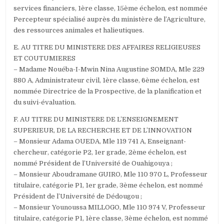
services financiers, 1ère classe, 15ème échelon, est nommée
Percepteur spécialisé auprès du ministère de l’Agriculture,
des ressources animales et halieutiques.
E. AU TITRE DU MINISTERE DES AFFAIRES RELIGIEUSES
ET COUTUMIERES
– Madame Nouéba-I-Mwin Nina Augustine SOMDA, Mle 229
880 A, Administrateur civil, 1ère classe, 6ème échelon, est
nommée Directrice de la Prospective, de la planification et
du suivi-évaluation.
F. AU TITRE DU MINISTERE DE L’ENSEIGNEMENT
SUPERIEUR, DE LA RECHERCHE ET DE L’INNOVATION
– Monsieur Adama OUEDA, Mle 119 741 A, Enseignant-
chercheur, catégorie P2, 1er grade, 2ème échelon, est
nommé Président de l’Université de Ouahigouya ;
– Monsieur Aboudramane GUIRO, Mle 110 970 L, Professeur
titulaire, catégorie P1, 1er grade, 3ème échelon, est nommé
Président de l’Université de Dédougou ;
– Monsieur Younoussa MILLOGO, Mle 110 974 V, Professeur
titulaire, catégorie P1, 1ère classe, 3ème échelon, est nommé