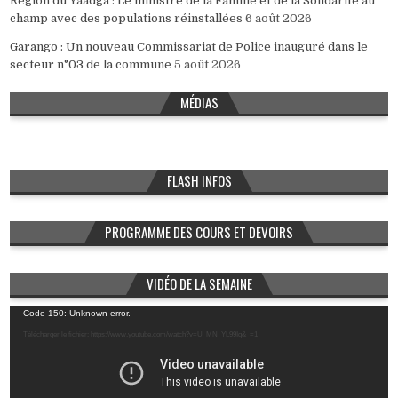
Région du Yaadga : Le ministre de la Famille et de la Solidarité au
champ avec des populations réinstallées
6 août 2026
Garango : Un nouveau Commissariat de Police inauguré dans le
secteur n°03 de la commune
5 août 2026
MÉDIAS
FLASH INFOS
PROGRAMME DES COURS ET DEVOIRS
VIDÉO DE LA SEMAINE
Lecteur
Code 150: Unknown error.
vidéo
Télécharger le fichier: https://www.youtube.com/watch?v=U_MN_YL99Ig&_=1