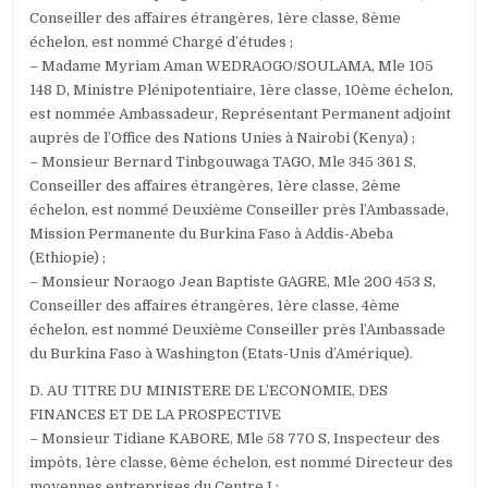
Conseiller des affaires étrangères, 1ère classe, 8ème
échelon, est nommé Chargé d’études ;
– Madame Myriam Aman WEDRAOGO/SOULAMA, Mle 105
148 D, Ministre Plénipotentiaire, 1ère classe, 10ème échelon,
est nommée Ambassadeur, Représentant Permanent adjoint
auprès de l’Office des Nations Unies à Nairobi (Kenya) ;
– Monsieur Bernard Tinbgouwaga TAGO, Mle 345 361 S,
Conseiller des affaires étrangères, 1ère classe, 2ème
échelon, est nommé Deuxième Conseiller près l’Ambassade,
Mission Permanente du Burkina Faso à Addis-Abeba
(Ethiopie) ;
– Monsieur Noraogo Jean Baptiste GAGRE, Mle 200 453 S,
Conseiller des affaires étrangères, 1ère classe, 4ème
échelon, est nommé Deuxième Conseiller près l’Ambassade
du Burkina Faso à Washington (Etats-Unis d’Amérique).
D. AU TITRE DU MINISTERE DE L’ECONOMIE, DES
FINANCES ET DE LA PROSPECTIVE
– Monsieur Tidiane KABORE, Mle 58 770 S, Inspecteur des
impôts, 1ère classe, 6ème échelon, est nommé Directeur des
moyennes entreprises du Centre I ;