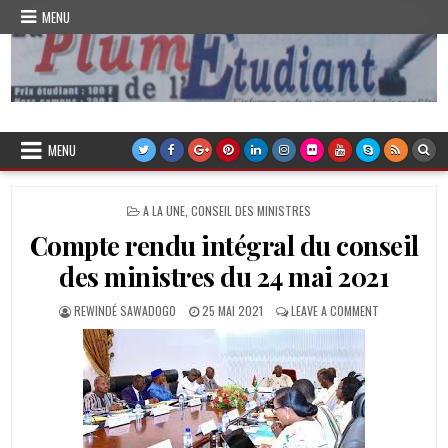
Skip
MENU
to
content
Plume de l'Etudiant
MENU
POSTED
A LA UNE
,
CONSEIL DES MINISTRES
IN
Compte rendu intégral du conseil
des ministres du 24 mai 2021
AUTHOR:
PUBLISHED
ON
REWINDÉ SAWADOGO
25 MAI 2021
LEAVE A COMMENT
DATE:
COMPTE
RENDU
INTÉGRAL
DU
CONSEIL
DES
MINISTRES
DU