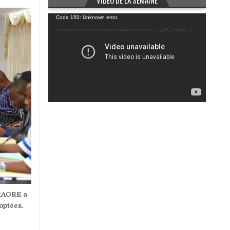
VIDÉO DE LA SEMAINE
Lecteur
Code 150: Unknown error.
vidéo
Télécharger le fichier: https://www.youtube.com/watch?v=U_MN_YL99Ig&_=1
TRAORE a
optées.