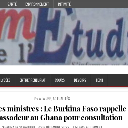
SANTÉ
ENVIRONNEMENT
INTIMITÉ
 LYCÉES
ENTREPRENEURIAT
COURS
DEVOIRS
TECH
POSTED
A LA UNE
,
ACTUALITÉS
IN
es ministres : Le Burkina Faso rappelle
ssadeur au Ghana pour consultation
AUTHOR:
PUBLISHED
ON
ALIMATA SAWADOGO
16 DÉCEMBRE 2022
LEAVE A COMMENT