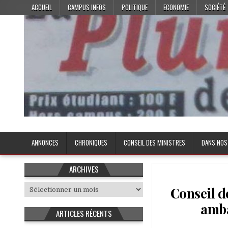
Skip
ACCUEIL
CAMPUS INFOS
POLITIQUE
ECONOMIE
SOCIÉTÉ
to
content
Plume de l'Etudiant
ANNONCES
CHRONIQUES
CONSEIL DES MINISTRES
DANS NOS
ARCHIVES
Archives
Conseil d
amba
ARTICLES RÉCENTS