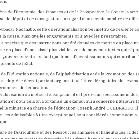
ion.
re de l’Economie, des Finances et de la Prospective, le Conseil a acté 
sse de dépôt et de consignation au regard d’un certain nombre de diffic
oubacar Nacanabo, cette opérationnalisation permettra de régler le co
de la caisse, ainsi que les engagements pris avec les prestataires.
a précisé que des instructions ont été données de mettre en place u
mise en place d’une caisse plus viable avec de nouveaux textes qui rép
u gouvernement », en tant que fonds d’investissements qui contribue 
rojets de l’Etat.
 de l’Education nationale, de l’Alphabétisation et de la Promotion des 
il a adopté le décret portant organisation à titre dérogatoire des exam
rsonnels de l’éducation.
 valorisation du métier d’enseignant, il est prévu un reclassement des
ation et pour cela on a organisé un examen qui a concerné plusieurs f
gné le ministre en charge de l’éducation, Joseph André OUEDRAOGO. Il
on, les admissibles à titre exceptionnel, sont considérés comme admis,
ique.
re de l’Agriculture et des Ressources animales et halieutiques, la déc