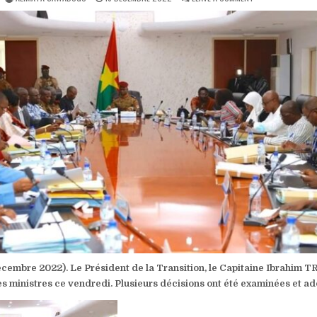
DATE:
CONSEIL
DES
MINISTRES
:
LE
BURKINA
FASO
RAPPELLE
SON
AMBASSADEUR
AU
GHANA
POUR
CONSULTATION
cembre 2022). Le Président de la Transition, le Capitaine Ibrahim 
es ministres ce vendredi. Plusieurs décisions ont été examinées et ad