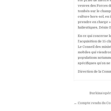
été prise de mettre e
veuves des Forces de
tombés sur le champ d
culture hors-sol, en i
prendre en charge »,
halieutiques, Dénis 
En ce qui concerne l
l’acquisition de 15 
Le Conseil des minis
mobiles qui viendront
populations notammen
spécifiques qu’on ne
Direction de la Comm
Navigation
Burkina/opéra
de
← Compte rendu du Con
l’article