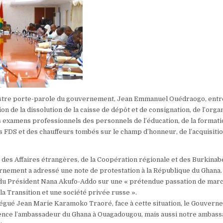
inistre porte-parole du gouvernement, Jean Emmanuel Ouédraogo, entr
ion de la dissolution de la caisse de dépôt et de consignation, de l’orga
s examens professionnels des personnels de l’éducation, de la formati
s FDS et des chauffeurs tombés sur le champ d’honneur, de l’acquisiti
e des Affaires étrangères, de la Coopération régionale et des Burkinab
ernement a adressé une note de protestation à la République du Ghana. 
 du Président Nana Akufo-Addo sur une « prétendue passation de mar
a Transition et une société privée russe ».
légué Jean Marie Karamoko Traoré, face à cette situation, le Gouvern
ence l’ambassadeur du Ghana à Ouagadougou, mais aussi notre ambass