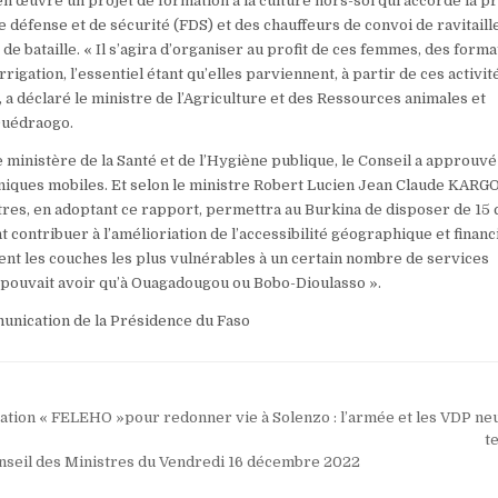
n œuvre un projet de formation à la culture hors-sol qui accorde la pr
 défense et de sécurité (FDS) et des chauffeurs de convoi de ravitail
e bataille. « Il s’agira d’organiser au profit de ces femmes, des forma
rrigation, l’essentiel étant qu’elles parviennent, à partir de ces activité
 a déclaré le ministre de l’Agriculture et des Ressources animales et
Ouédraogo.
e ministère de la Santé et de l’Hygiène publique, le Conseil a approuvé
cliniques mobiles. Et selon le ministre Robert Lucien Jean Claude KA
tres, en adoptant ce rapport, permettra au Burkina de disposer de 15 
 contribuer à l’amélioriation de l’accessibilité géographique et finan
t les couches les plus vulnérables à un certain nombre de services
 pouvait avoir qu’à Ouagadougou ou Bobo-Dioulasso ».
unication de la Présidence du Faso
tion « FELEHO »pour redonner vie à Solenzo : l’armée et les VDP neu
t
seil des Ministres du Vendredi 16 décembre 2022