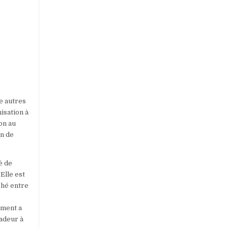
e autres
nisation à
on au
on de
è de
Elle est
ché entre
ement a
adeur à