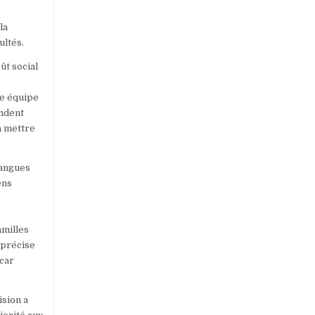
la
ultés.
ût social
ne équipe
ondent
à mettre
Langues
ens
amilles
 précise
 car
ision a