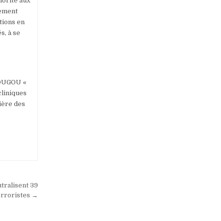
iorité aux
lement
tions en
s, à se
RGOUGOU «
cliniques
cière des
tralisent 39
erroristes →