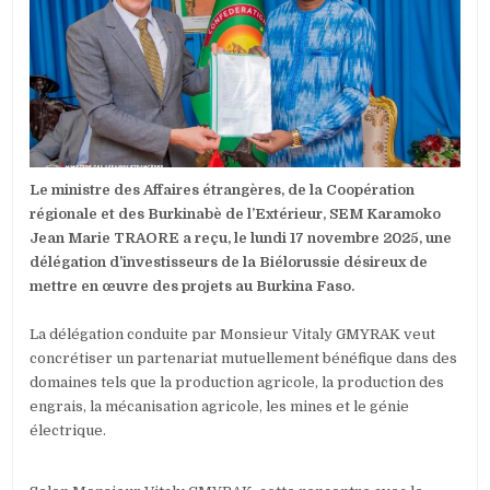
INVESTISS
BIÉLORUS
PRÉSENTE
LEURS
PROJETS
AU
CHEF
DE
LA
DIPLOMATI
Le ministre des Affaires étrangères, de la Coopération
BURKINAB
régionale et des Burkinabè de l’Extérieur, SEM Karamoko
Jean Marie TRAORE a reçu, le lundi 17 novembre 2025, une
délégation d’investisseurs de la Biélorussie désireux de
mettre en œuvre des projets au Burkina Faso.
‎La délégation conduite par Monsieur Vitaly GMYRAK veut
concrétiser un partenariat mutuellement bénéfique dans des
domaines tels que la production agricole, la production des
engrais, la mécanisation agricole, les mines et le génie
électrique.