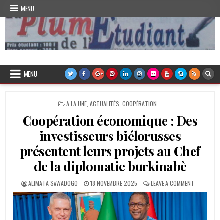
Skip
MENU
to
content
Plume de l'Etudiant
MENU
POSTED
A LA UNE
,
ACTUALITÉS
,
COOPÉRATION
IN
Coopération économique : Des
investisseurs biélorusses
présentent leurs projets au Chef
de la diplomatie burkinabè
AUTHOR:
PUBLISHED
ON
ALIMATA SAWADOGO
18 NOVEMBRE 2025
LEAVE A COMMENT
DATE:
COOPÉRAT
ÉCONOMIQ
:
DES