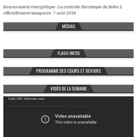
Souveraineté énergétique : La centrale thermique de Bobo 2
officiellement inaugurée
7 août 2026
MÉDIAS
FLASH INFOS
PROGRAMME DES COURS ET DEVOIRS
VIDÉO DE LA SEMAINE
Lecteur
Code 150: Unknown error.
vidéo
Télécharger le fichier: https://www.youtube.com/watch?v=U_MN_YL99Ig&_=1