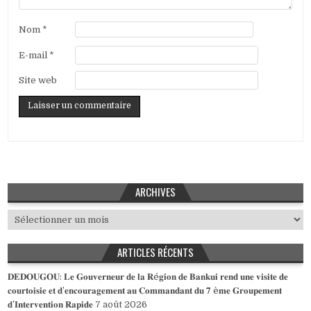
Nom
*
E-mail
*
Site web
ARCHIVES
Archives
ARTICLES RÉCENTS
𝐃𝐄𝐃𝐎𝐔𝐆𝐎𝐔: 𝐋𝐞 𝐆𝐨𝐮𝐯𝐞𝐫𝐧𝐞𝐮𝐫 𝐝𝐞 𝐥𝐚 𝐑é𝐠𝐢𝐨𝐧 𝐝𝐞 𝐁𝐚𝐧𝐤𝐮𝐢 𝐫𝐞𝐧𝐝 𝐮𝐧𝐞 𝐯𝐢𝐬𝐢𝐭𝐞 𝐝𝐞
𝐜𝐨𝐮𝐫𝐭𝐨𝐢𝐬𝐢𝐞 𝐞𝐭 𝐝’𝐞𝐧𝐜𝐨𝐮𝐫𝐚𝐠𝐞𝐦𝐞𝐧𝐭 𝐚𝐮 𝐂𝐨𝐦𝐦𝐚𝐧𝐝𝐚𝐧𝐭 𝐝𝐮 𝟕 è𝐦𝐞 𝐆𝐫𝐨𝐮𝐩𝐞𝐦𝐞𝐧𝐭
𝐝’𝐈𝐧𝐭𝐞𝐫𝐯𝐞𝐧𝐭𝐢𝐨𝐧 𝐑𝐚𝐩𝐢𝐝𝐞
7 août 2026