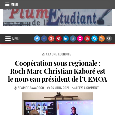
Skip
MENU
to
content
Plume de l'Etudiant
MENU
POSTED
A LA UNE
,
ECONOMIE
IN
Coopération sous regionale :
Roch Marc Christian Kaboré est
le nouveau président de l’UEMOA
AUTHOR:
PUBLISHED
ON
REWINDÉ SAWADOGO
26 MARS 2021
LEAVE A COMMENT
DATE:
COOPÉRATIO
SOUS
REGIONALE
:
ROCH
MARC