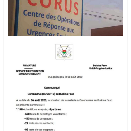
NOUVEAUX
CAS
À
LA
DATE
DU
6
AOÛT
2020