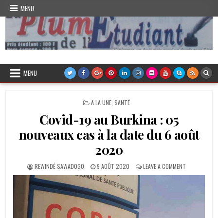
Skip
MENU
to
content
Plume de l'Etudiant
MENU
POSTED
A LA UNE
,
SANTÉ
IN
Covid-19 au Burkina : 05
nouveaux cas à la date du 6 août
2020
AUTHOR:
PUBLISHED
ON
REWINDÉ SAWADOGO
9 AOÛT 2020
LEAVE A COMMENT
DATE:
COVID-
19
AU
BURKINA
:
05