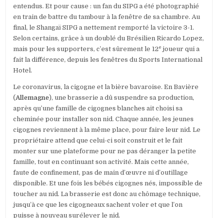
entendus. Et pour cause : un fan du SIPG a été photographié
en train de battre du tambour à la fenêtre de sa chambre. Au
final, le Shangaï SIPG a nettement remporté la victoire 3-1.
Selon certains, grâce à un doublé du Brésilien Ricardo Lopez,
e
mais pour les supporters, c’est sûrement le 12
joueur qui a
fait la différence, depuis les fenêtres du Sports International
Hotel.
Le coronavirus, la cigogne et la bière bavaroise. En Bavière
(
Allemagne
), une brasserie a dû suspendre sa production,
après qu’une famille de cigognes blanches ait choisi sa
cheminée pour installer son nid. Chaque année, les jeunes
cigognes reviennent à la même place, pour faire leur nid. Le
propriétaire attend que celui-ci soit construit et le fait
monter sur une plateforme pour ne pas déranger la petite
famille, tout en continuant son activité. Mais cette année,
faute de confinement, pas de main d’œuvre ni d’outillage
disponible. Et une fois les bébés cigognes nés, impossible de
toucher au nid. La brasserie est donc au chômage technique,
jusqu’à ce que les cigogneaux sachent voler et que l’on
puisse à nouveau surélever le nid.