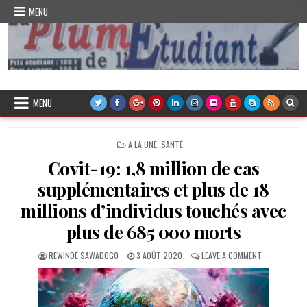
Skip
MENU
to
content
Plume de l'Etudiant
MENU
POSTED
A LA UNE
,
SANTÉ
IN
Covit-19: 1,8 million de cas
supplémentaires et plus de 18
millions d’individus touchés avec
plus de 685 000 morts
AUTHOR:
PUBLISHED
ON
REWINDÉ SAWADOGO
3 AOÛT 2020
LEAVE A COMMENT
DATE:
COVIT-
19:
1,8
MILLION