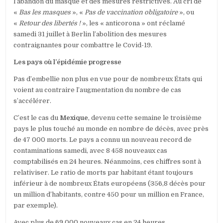
l’abandon du masque et des mesures restrictives. Au cri de
«
Bas les masques
», «
Pas de vaccination obligatoire
», ou
«
Retour des libertés !
», les « anticorona » ont réclamé
samedi 31 juillet à Berlin l’abolition des mesures
contraignantes pour combattre le Covid-19.
Les pays où l’épidémie progresse
Pas d’embellie non plus en vue pour de nombreux États qui
voient au contraire l’augmentation du nombre de cas
s’accélérer.
C’est le cas du
Mexique
, devenu cette semaine le troisième
pays le plus touché au monde en nombre de décès, avec près
de 47 000 morts. Le pays a connu un nouveau record de
contaminations samedi, avec 8 458 nouveaux cas
comptabilisés en 24 heures. Néanmoins, ces chiffres sont à
relativiser. Le ratio de morts par habitant étant toujours
inférieur à de nombreux États européens (356,8 décès pour
un million d’habitants, contre 450 pour un million en France,
par exemple).
Avec plus de 69 000 nouveaux cas en 24 heures