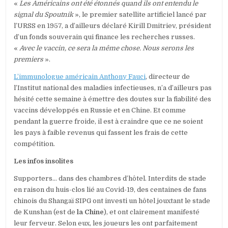
«
Les Américains ont été étonnés quand ils ont entendu le
signal du Spoutnik
», le premier satellite artificiel lancé par
l’URSS en 1957, a d’ailleurs déclaré Kirill Dmitriev, président
d’un fonds souverain qui finance les recherches russes.
«
Avec le vaccin, ce sera la même chose. Nous serons les
premiers
».
L’immunologue américain Anthony Fauci
, directeur de
l’Institut national des maladies infectieuses, n’a d’ailleurs pas
hésité cette semaine à émettre des doutes sur la fiabilité des
vaccins développés en Russie et en Chine. Et comme
pendant la guerre froide, il est à craindre que ce ne soient
les pays à faible revenus qui fassent les frais de cette
compétition.
Les infos insolites
Supporters… dans des chambres d’hôtel. Interdits de stade
en raison du huis-clos lié au Covid-19, des centaines de fans
chinois du Shangaï SIPG ont investi un hôtel jouxtant le stade
de Kunshan (est de
la Chine
), et ont clairement manifesté
leur ferveur. Selon eux, les joueurs les ont parfaitement