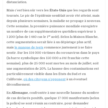
distanciation.
Mais c’est bien sûr vers les
É
tats-Unis
que les regards sont
tournés. Le pic de l’épidémie semblait avoir été atteint, mais
depuis plusieurs semaines, la maladie se propage à nouveau.
Cette semaine, la première puissance mondiale enregistre
un nombre de cas supplémentaires quotidien supérieur à
er
1 200 (plus de 1 440 cas le 1
août). Selon la Maison Blanche,
cette augmentation serait liée à un dépistage plus actif,
mais
le manque de tests
commence justement à se faire
sentir. Sur les 154 000 victimes du coronavirus dans le pays
(la barre symbolique des 150 000 a été franchie cette
semaine), plus de 25 000 sont mortes au mois de juillet, soit
une augmentation de 20%. La hausse des contaminations est
particulièrement visible dans les États du Sud et en
Californie,
où des citoyens s’opposent
à un éventuel
déconfinement.
En
Allemagne
, confrontée à une nouvelle hausse du nombre
de cas déclarés positifs, quelque 17 000 manifestants (selon
la police) se sont réunis au contraire, pour demander