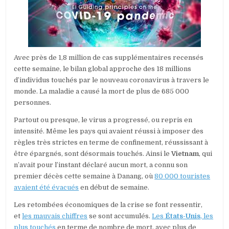
DE
CAS
SUPPLÉMENT
ET
PLUS
DE
18
Avec près de 1,8 million de cas supplémentaires recensés
MILLIONS
cette semaine, le bilan global approche des 18 millions
D’INDIVIDUS
d’individus touchés par le nouveau coronavirus à travers le
TOUCHÉS
AVEC
monde. La maladie a causé la mort de plus de 685 000
PLUS
personnes.
DE
685
Partout ou presque, le virus a progressé, ou repris en
000
intensité. Même les pays qui avaient réussi à imposer des
MORTS
règles très strictes en terme de confinement, réussissant à
être épargnés, sont désormais touchés. Ainsi le
Vietnam
, qui
n’avait pour l’instant déclaré aucun mort, a connu son
premier décès cette semaine à Danang, où
80 000 touristes
avaient été évacués
en début de semaine.
Les retombées économiques de la crise se font ressentir,
et
les mauvais chiffres
se sont accumulés.
Les
États-Unis
, les
plus touchés
en terme de nombre de mort, avec plus de