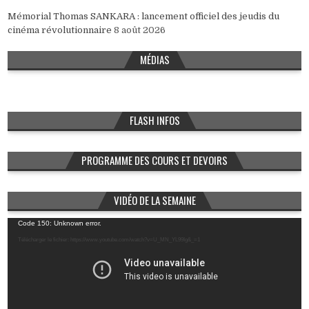
Mémorial Thomas SANKARA : lancement officiel des jeudis du
cinéma révolutionnaire
8 août 2026
MÉDIAS
FLASH INFOS
PROGRAMME DES COURS ET DEVOIRS
VIDÉO DE LA SEMAINE
Lecteur
Code 150: Unknown error.
vidéo
Télécharger le fichier: https://www.youtube.com/watch?v=U_MN_YL99Ig&_=1