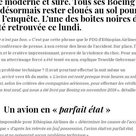
 moderne et sûre. Tous ses Boeing
ésormais rester cloués au sol pour
 l’enquête. L’une des boites noires 
été retrouvée ce lundi.
 n’est pas bon.
» C’est par cette phrase que le PDG d’Ethiopian Airline
onférence de presse, à son retour des lieux de l’accident. Sur place, l
x et le cratère impressionnant, preuve de la violence du choc. Pour au
i un atterrissage forcé a été tenté ou non, explique Tewolde Gebremar
un problème technique ? Il avait pourtant effectué la nuit même un
 arrivé vers 6h du matin. «
L’avion est resté presque trois heures au sol
nt, selon les critères des compagnies aériennes, pour effectuer les vérifi
on tout neuf, qui nous a été livré par Boeing en novembre 2018
», détaill
Un avion en «
parfait état
»
nt impossible pour Ethiopian Airlines de «
déterminer les causes de l’acc
 que «
d’après les relevés en [sa] possession, l’avion était en parfait état,
nu et ne présentait aucun problème technique
».