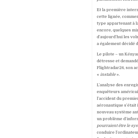
Et la première inter
cette lignée, commer
type appartenant à l
encore, quelques min
d’aujourd’hui les vol
a également décidé d
Le pilote – un Kénya
détresse et demandé à
Flightradar24, son ac
«
instable
».
L’analyse des enregi
enquêteurs américains
l’accident du premie
aéronautique s’était
nouveau système anti
un problème d’inform
pourraient être le sy
conduire l’ordinateur