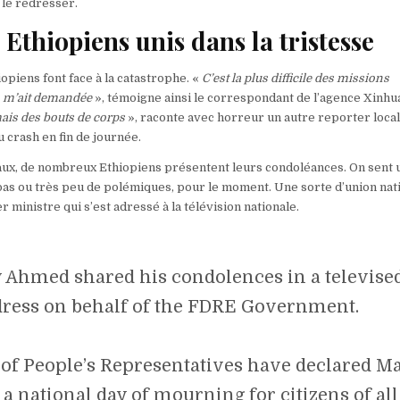
 le redresser.
 Ethiopiens unis dans la tristesse
iopiens font face à la catastrophe. «
C’est la plus difficile des missions
n m’ait demandée
», témoigne ainsi le correspondant de l’agence Xinhu
mais des bouts de corps
», raconte avec horreur un autre reporter local,
u crash en fin de journée.
aux, de nombreux Ethiopiens présentent leurs condoléances. On sent 
s ou très peu de polémiques, pour le moment. Une sorte d’union nati
 ministre qui s’est adressé à la télévision nationale.
 Ahmed shared his condolences in a televise
dress on behalf of the FDRE Government.
of People’s Representatives have declared M
9 a national day of mourning for citizens of all