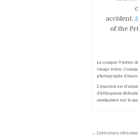
c
accident.
of the P
Le compte Twitter de
visage triste. Comme
photographe d’Associa
L’émotion est d’autan
d’Ethiopiens défend
amalgames sur la qua
Navigation
de
← Littérature Africaine