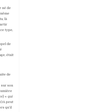
r né de
u même
a, là
artir
 ce type,
ppel de
sé
ge, était
uite de
 sur son
 lumière
or) «
qui
AOA peut
rs qu’il