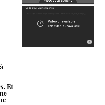
VIDÉO DE LA SEMAINE
Lecteur
Code 150: Unknown error.
vidéo
Télécharger le fichier: https://www.youtube.com/watch?v=U_MN_YL99Ig&_=1
 à
s. Et
ême
ne