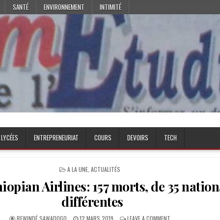
SANTÉ
ENVIRONNEMENT
INTIMITÉ
 LYCÉES
ENTREPRENEURIAT
COURS
DEVOIRS
TECH
POSTED
A LA UNE
,
ACTUALITÉS
IN
iopian Airlines: 157 morts, de 35 nation
différentes
AUTHOR:
PUBLISHED
ON
REWINDÉ SAWADOGO
12 MARS 2019
LEAVE A COMMENT