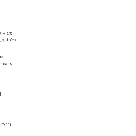
a. «
On
 qui s’est
un
onale,
d
arch