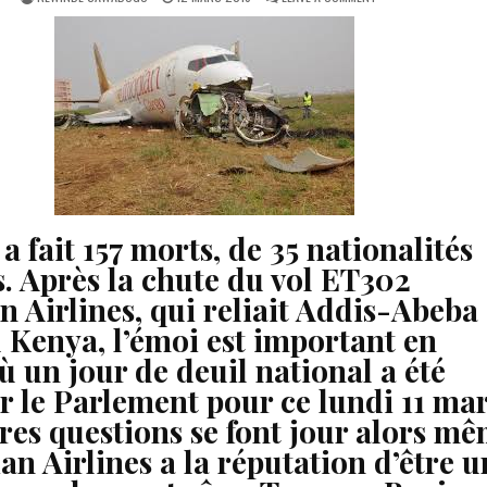
DATE:
CRASH
D’ETHIOPIAN
AIRLINES:
157
MORTS,
DE
35
NATIONALITÉS
DIFFÉRENTES
a fait 157 morts, de 35 nationalités
s. Après la chute du vol ET302
n Airlines, qui reliait Addis-Abeba
 Kenya, l’émoi est important en
ù un jour de deuil national a été
r le Parlement pour ce lundi 11 mar
res questions se font jour alors m
an Airlines a la réputation d’être u