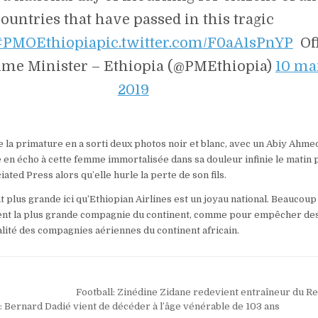
ountries that have passed in this tragic
#PMOEthiopia
pic.twitter.com/F0aA1sPnYP
Off
rime Minister – Ethiopia (@PMEthiopia)
10 ma
2019
 la primature en a sorti deux photos noir et blanc, avec un Abiy Ahme
 en écho à cette femme immortalisée dans sa douleur infinie le matin 
ted Press alors qu’elle hurle la perte de son fils.
t plus grande ici qu’Ethiopian Airlines est un joyau national. Beaucoup
ent la plus grande compagnie du continent, comme pour empêcher de
lité des compagnies aériennes du continent africain.
Football: Zinédine Zidane redevient entraîneur du R
: Bernard Dadié vient de décéder à l’âge vénérable de 103 ans