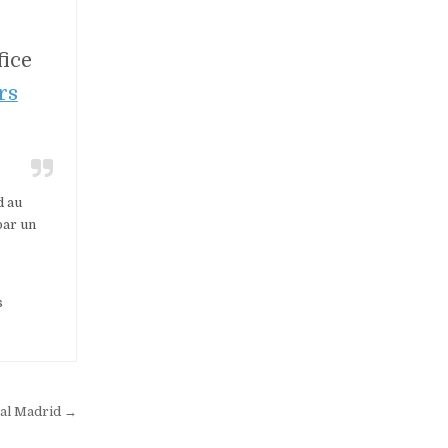
ice
rs
d au
par un
s
eal Madrid →