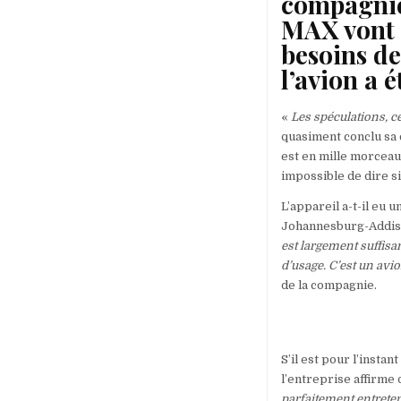
compagnie
MAX vont d
besoins de
l’avion a 
«
Les spéculations, ce
quasiment conclu sa c
est en mille morceau
impossible de dire s
L’appareil a-t-il eu 
Johannesburg-Addis,
est largement suffisa
d’usage. C’est un avi
de la compagnie.
S’il est pour l’insta
l’entreprise affirme
parfaitement entrete