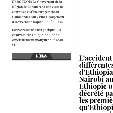
𝐃𝐄𝐃𝐎𝐔𝐆𝐎𝐔: 𝐋𝐞 𝐆𝐨𝐮𝐯𝐞𝐫𝐧𝐞𝐮𝐫 𝐝𝐞 𝐥𝐚
𝐑é𝐠𝐢𝐨𝐧 𝐝𝐞 𝐁𝐚𝐧𝐤𝐮𝐢 𝐫𝐞𝐧𝐝 𝐮𝐧𝐞 𝐯𝐢𝐬𝐢𝐭𝐞 𝐝𝐞
𝐜𝐨𝐮𝐫𝐭𝐨𝐢𝐬𝐢𝐞 𝐞𝐭 𝐝’𝐞𝐧𝐜𝐨𝐮𝐫𝐚𝐠𝐞𝐦𝐞𝐧𝐭 𝐚𝐮
𝐂𝐨𝐦𝐦𝐚𝐧𝐝𝐚𝐧𝐭 𝐝𝐮 𝟕 è𝐦𝐞 𝐆𝐫𝐨𝐮𝐩𝐞𝐦𝐞𝐧𝐭
𝐝’𝐈𝐧𝐭𝐞𝐫𝐯𝐞𝐧𝐭𝐢𝐨𝐧 𝐑𝐚𝐩𝐢𝐝𝐞
7 août 2026
Souveraineté énergétique : La
centrale thermique de Bobo 2
officiellement inaugurée
7 août
2026
L’accident 
MÉDIAS
différente
d’Ethiopia
Nairobi au
Ethiopie o
décrété pa
les premiè
qu’Ethiopi