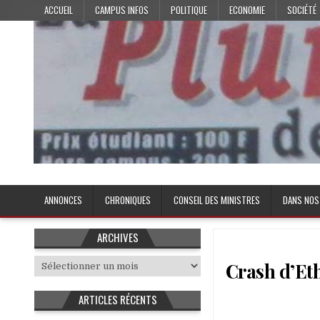
Skip
ACCUEIL
CAMPUS INFOS
POLITIQUE
ECONOMIE
SOCIÉTÉ
to
content
Plume de l'Etudiant
ANNONCES
CHRONIQUES
CONSEIL DES MINISTRES
DANS NOS
ARCHIVES
Archives
Crash d’Eth
ARTICLES RÉCENTS