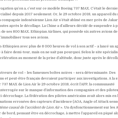
rogation qu’on a, c’est sur ce modèle Boeing 737 MAX. C’était le dernie
cialisé depuis 2017 seulement. Or, le 29 octobre 2018, un appareil d
a compagnie indonésienne Lion Air s’était abîmé en mer près de Jakart
utes après le décollage. La Chine a d’ailleurs décidé de suspendre à p
s de ses 800 MAX. Ethiopian Airlines, qui possède six autres avions de
’immobiliser tous ses avions.
n-Ethiopien avec plus de 8 000 heures de vol à son actif – a lancé un a
 faire demi-tour, mais on ne sait pas pourquoi. Selon le site spéciali
célération au moment de la prise d’altitude, donc juste après le décolla
streurs de vol – les fameuses boîtes noires – sera déterminante. Des
 et peut-être français devraient participer aux investigations. A la s
r 737 MAX de Lion Air le 29 octobre 2018, écrit l’AFP, la communauté
 interrogée sur le manque d’information des compagnies et des pilotes
-décrochage. La fédération des pilotes américains avait alors mis en
ations erronées des capteurs d’incidence (AOA, Angle of Attack sens
stème causal de l’accident de Lion Air
». Un dysfonctionnement sur les 
 de bord, pensant être en décrochage, à mettre l’appareil en piqué alo