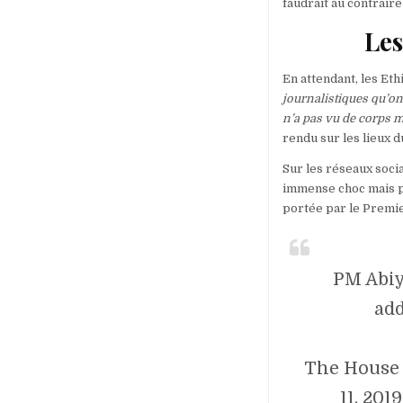
faudrait au contraire
Les
En attendant, les Eth
journalistiques qu’o
n’a pas vu de corps 
rendu sur les lieux d
Sur les réseaux soci
immense choc mais pa
portée par le Premier
PM Abiy
ad
The House 
11, 201