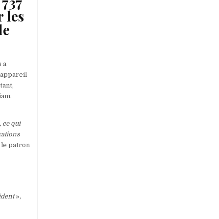
 737
 les
de
s a
’appareil
tant,
iam.
, ce qui
cations
e le patron
ident
»,