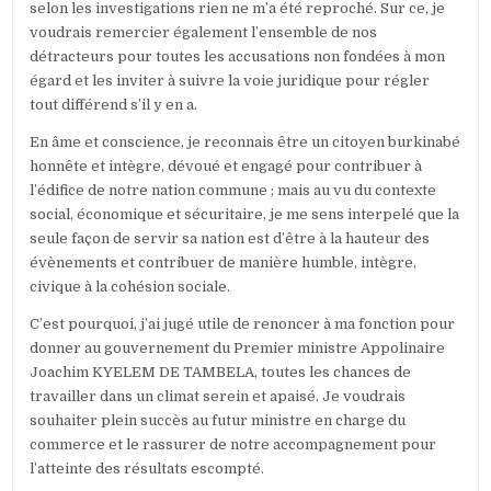
selon les investigations rien ne m’a été reproché. Sur ce, je
poste
voudrais remercier également l’ensemble de nos
de
détracteurs pour toutes les accusations non fondées à mon
ministre
égard et les inviter à suivre la voie juridique pour régler
du
tout différend s’il y en a.
commerce.
En âme et conscience, je reconnais être un citoyen burkinabé
honnête et intègre, dévoué et engagé pour contribuer à
l’édifice de notre nation commune ; mais au vu du contexte
social, économique et sécuritaire, je me sens interpelé que la
seule façon de servir sa nation est d’être à la hauteur des
évènements et contribuer de manière humble, intègre,
civique à la cohésion sociale.
C’est pourquoi, j’ai jugé utile de renoncer à ma fonction pour
donner au gouvernement du Premier ministre Appolinaire
Joachim KYELEM DE TAMBELA, toutes les chances de
travailler dans un climat serein et apaisé. Je voudrais
souhaiter plein succès au futur ministre en charge du
commerce et le rassurer de notre accompagnement pour
l’atteinte des résultats escompté.