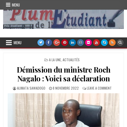
Skip
MENU
to
content
Plume de l'Etudiant
MENU
POSTED
A LA UNE
,
ACTUALITÉS
IN
Démission du ministre Roch
Nagalo : Voici sa déclaration
AUTHOR:
PUBLISHED
ON
ALIMATA SAWADOGO
8 NOVEMBRE 2022
LEAVE A COMMENT
DATE:
DÉMISSION
DU
MINISTRE
ROCH
NAGALO
:
VOICI
SA