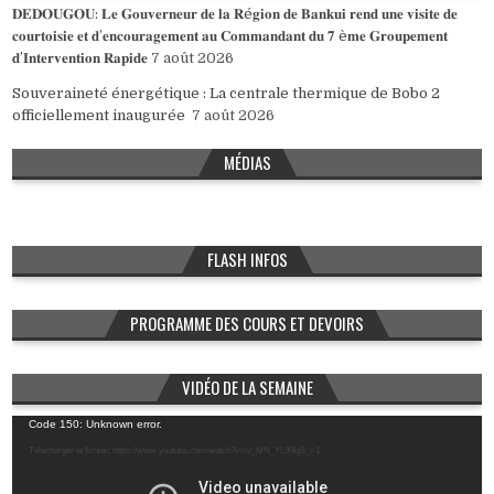
𝐃𝐄𝐃𝐎𝐔𝐆𝐎𝐔: 𝐋𝐞 𝐆𝐨𝐮𝐯𝐞𝐫𝐧𝐞𝐮𝐫 𝐝𝐞 𝐥𝐚 𝐑é𝐠𝐢𝐨𝐧 𝐝𝐞 𝐁𝐚𝐧𝐤𝐮𝐢 𝐫𝐞𝐧𝐝 𝐮𝐧𝐞 𝐯𝐢𝐬𝐢𝐭𝐞 𝐝𝐞
𝐜𝐨𝐮𝐫𝐭𝐨𝐢𝐬𝐢𝐞 𝐞𝐭 𝐝’𝐞𝐧𝐜𝐨𝐮𝐫𝐚𝐠𝐞𝐦𝐞𝐧𝐭 𝐚𝐮 𝐂𝐨𝐦𝐦𝐚𝐧𝐝𝐚𝐧𝐭 𝐝𝐮 𝟕 è𝐦𝐞 𝐆𝐫𝐨𝐮𝐩𝐞𝐦𝐞𝐧𝐭
𝐝’𝐈𝐧𝐭𝐞𝐫𝐯𝐞𝐧𝐭𝐢𝐨𝐧 𝐑𝐚𝐩𝐢𝐝𝐞
7 août 2026
Souveraineté énergétique : La centrale thermique de Bobo 2
officiellement inaugurée
7 août 2026
MÉDIAS
FLASH INFOS
PROGRAMME DES COURS ET DEVOIRS
VIDÉO DE LA SEMAINE
Lecteur
Code 150: Unknown error.
vidéo
Télécharger le fichier: https://www.youtube.com/watch?v=U_MN_YL99Ig&_=1