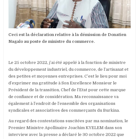
DÉCLARATI
Ceci est la déclaration relative à la démission de Donatien
Nagalo au poste de ministre du commerce.
Ceci
Le 25 octobre 2022, j’ai été appelé à la fonction de ministre
est
du développement industriel, du commerce, de l’artisanat et
la
des petites et moyennes entreprises. C’est le lieu pour moi
déclaration
d’exprimer ma gratitude à Son Excellence Monsieur le
relative
Président de la transition, Chef de l’Etat pour cette marque
à
de confiance et de considération. Ma reconnaissance va
la
également à l’endroit de l’ensemble des organisations
démission
syndicales et associatives des commerçants du Burkina.
de
Au regard des contestations suscitées par ma nomination, le
Donatien
Premier Ministre Apollinaire Joachim KYELEM dans son
Nagalo
interview avec la presse a déclaré le 30 octobre 2022 que
au