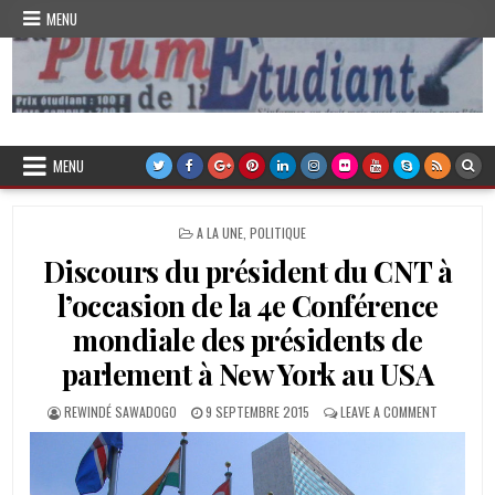
Skip
MENU
to
content
Plume de l'Etudiant
MENU
POSTED
A LA UNE
,
POLITIQUE
IN
Discours du président du CNT à
l’occasion de la 4e Conférence
mondiale des présidents de
parlement à New York au USA
AUTHOR:
PUBLISHED
ON
REWINDÉ SAWADOGO
9 SEPTEMBRE 2015
LEAVE A COMMENT
DATE:
DISCOURS
DU
PRÉSIDEN
DU