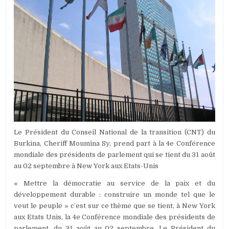
CNT
À
L’OCCASIO
DE
LA
4E
CONFÉREN
MONDIALE
DES
PRÉSIDEN
DE
PARLEMEN
À
NEW
YORK
Le Président du Conseil National de la transition (CNT) du
AU
USA
Burkina, Cheriff Moumina Sy, prend part à la 4e Conférence
mondiale des présidents de parlement qui se tient du 31 août
au 02 septembre à New York aux Etats-Unis
« Mettre la démocratie au service de la paix et du
développement durable : construire un monde tel que le
veut le peuple » c’est sur ce thème que se tient, à New York
aux Etats Unis, la 4e Conférence mondiale des présidents de
parlement, du 31 août au 02 septembre. Le Président du