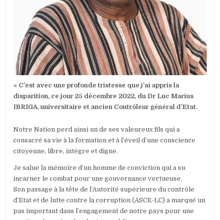
MARIUS
IBRIGA
:
LE
CHEF
DE
L’ÉTAT
SALUE
LA
MÉMOIRE
«
C’est avec une profonde tristesse que j’ai appris la
D’UN
HOMME
disparition, ce jour 25 décembre 2022, du Dr Luc Marius
DE
IBRIGA, universitaire et ancien Contrôleur général d’Etat.
CONVICTI
Notre Nation perd ainsi un de ses valeureux fils qui a
consacré sa vie à la formation et à l’éveil d’une conscience
citoyenne, libre, intègre et digne.
Je salue la mémoire d’un homme de conviction qui a su
incarner le combat pour une gouvernance vertueuse.
Son passage à la tête de l’Autorité supérieure du contrôle
d’Etat et de lutte contre la corruption (ASCE-LC) a marqué un
pas important dans l’engagement de notre pays pour une