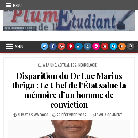
Skip
MENU
to
content
Plume de l'Etudiant
MENU
POSTED
A LA UNE
,
ACTUALITÉS
,
NÉCROLOGIE
IN
Disparition du Dr Luc Marius
Ibriga : Le Chef de l’État salue la
mémoire d’un homme de
conviction
AUTHOR:
PUBLISHED
ON
ALIMATA SAWADOGO
25 DÉCEMBRE 2022
LEAVE A COMMENT
DATE:
DISPARITI
DU
DR
LUC