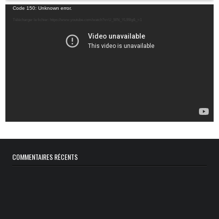
Lecteur
Code 150: Unknown error.
vidéo
Télécharger le fichier: https://www.youtube.com/watch?v=U_MN_YL99Ig&_=1
COMMENTAIRES RÉCENTS