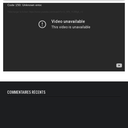
Lecteur
Code 150: Unknown error.
vidéo
Télécharger le fichier: https://www.youtube.com/watch?v=U_MN_YL99Ig&_=1
COMMENTAIRES RÉCENTS