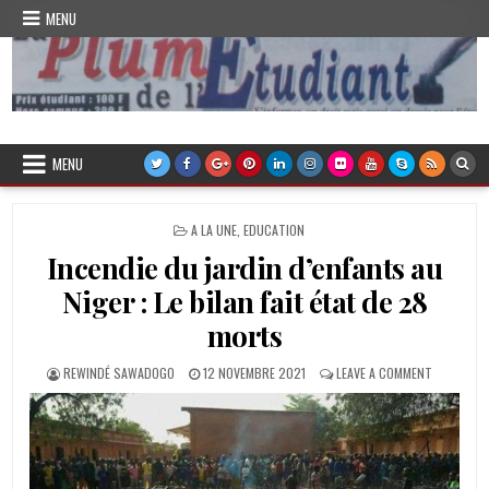
Skip
MENU
to
content
Plume de l'Etudiant
MENU
POSTED
A LA UNE
,
EDUCATION
IN
Incendie du jardin d’enfants au
Niger : Le bilan fait état de 28
morts
AUTHOR:
PUBLISHED
ON
REWINDÉ SAWADOGO
12 NOVEMBRE 2021
LEAVE A COMMENT
DATE:
INCENDIE
DU
JARDIN
D’ENFANT
AU
NIGER