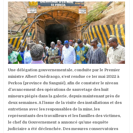
DATE:
INCIDENT
À
LA
MINE
DE
PERKOA
:
DES
MESURES
CONSERVATOI
ONT
ÉGALEMENT
ÉTÉ
PRISES
Une délégation gouvernementale, conduite par le Premier
POUR
EMPÊCHER
ministre Albert Ouédraogo, s‘est rendue ce 1er mai 2022 à
LES
Perkoa (province du Sanguié), afin de constater le niveau
PREMIERS
d’avancement des opérations de sauvetage des huit
RESPONSABLE
mineurs piégés dans la galerie, depuis maintenant près de
DE
LA
deux semaines. A l’issue de la visite des installations et des
MINE,
entretiens avec les responsables de la mine, les
DE
représentants des travailleurs et les familles des victimes,
QUITTER
LE
le chef du Gouvernement a annoncé qu’une enquête
TERRITOIRE
judiciaire a été déclenchée. Des mesures conservatoires
NATIONAL