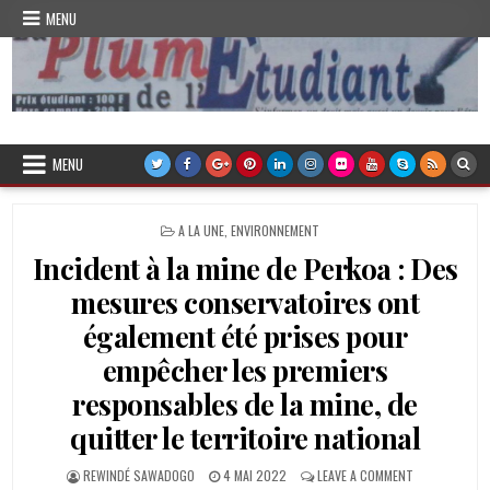
Skip
MENU
to
content
Plume de l'Etudiant
MENU
POSTED
A LA UNE
,
ENVIRONNEMENT
IN
Incident à la mine de Perkoa : Des
mesures conservatoires ont
également été prises pour
empêcher les premiers
responsables de la mine, de
quitter le territoire national
AUTHOR:
PUBLISHED
ON
REWINDÉ SAWADOGO
4 MAI 2022
LEAVE A COMMENT