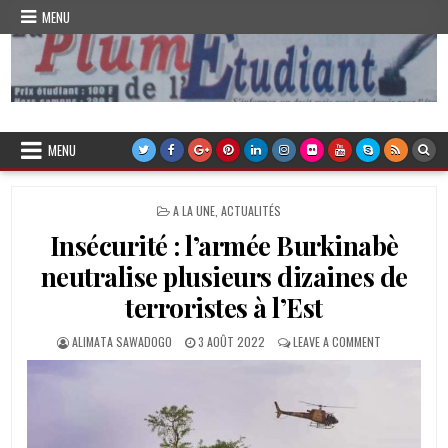
Skip
MENU
to
content
Plume de l'Etudiant
MENU
POSTED
A LA UNE
,
ACTUALITÉS
IN
Insécurité : l’armée Burkinabè
neutralise plusieurs dizaines de
terroristes à l’Est
AUTHOR:
PUBLISHED
ON
ALIMATA SAWADOGO
3 AOÛT 2022
LEAVE A COMMENT
DATE:
INSÉCURITÉ
:
L’ARMÉE
BURKINABÈ
NEUTRALISE
PLUSIEURS