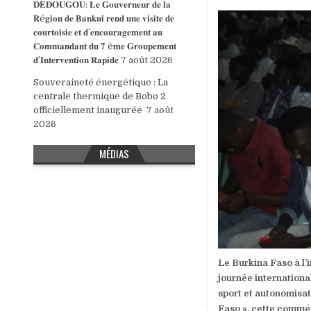
𝐃𝐄𝐃𝐎𝐔𝐆𝐎𝐔: 𝐋𝐞 𝐆𝐨𝐮𝐯𝐞𝐫𝐧𝐞𝐮𝐫 𝐝𝐞 𝐥𝐚
𝐑é𝐠𝐢𝐨𝐧 𝐝𝐞 𝐁𝐚𝐧𝐤𝐮𝐢 𝐫𝐞𝐧𝐝 𝐮𝐧𝐞 𝐯𝐢𝐬𝐢𝐭𝐞 𝐝𝐞
𝐜𝐨𝐮𝐫𝐭𝐨𝐢𝐬𝐢𝐞 𝐞𝐭 𝐝’𝐞𝐧𝐜𝐨𝐮𝐫𝐚𝐠𝐞𝐦𝐞𝐧𝐭 𝐚𝐮
𝐂𝐨𝐦𝐦𝐚𝐧𝐝𝐚𝐧𝐭 𝐝𝐮 𝟕 è𝐦𝐞 𝐆𝐫𝐨𝐮𝐩𝐞𝐦𝐞𝐧𝐭
𝐝’𝐈𝐧𝐭𝐞𝐫𝐯𝐞𝐧𝐭𝐢𝐨𝐧 𝐑𝐚𝐩𝐢𝐝𝐞
7 août 2026
Souveraineté énergétique : La
centrale thermique de Bobo 2
officiellement inaugurée
7 août
2026
MÉDIAS
Le Burkina Faso à l
journée internationa
sport et autonomisat
Faso ». cette commé