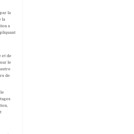
par la
 la
tion a
pliquant
e et de
sur le
’autre
urs de
 le
ntages
tion,
t