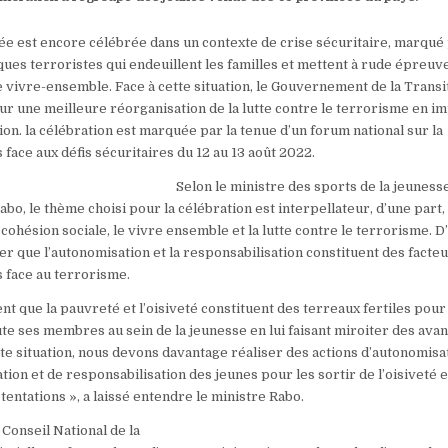
née est encore célébrée dans un contexte de crise sécuritaire, marqué 
ques terroristes qui endeuillent les familles et mettent à rude épreuve
e vivre-ensemble. Face à cette situation, le Gouvernement de la Transi
r une meilleure réorganisation de la lutte contre le terrorisme en im
on. la célébration est marquée par la tenue d’un forum national sur la
 face aux défis sécuritaires du 12 au 13 août 2022.
Selon le ministre des sports de la jeuness
o, le thème choisi pour la célébration est interpellateur, d’une part, 
 cohésion sociale, le vivre ensemble et la lutte contre le terrorisme. D
iquer que l’autonomisation et la responsabilisation constituent des facte
s face au terrorisme.
dent que la pauvreté et l’oisiveté constituent des terreaux fertiles pour
te ses membres au sein de la jeunesse en lui faisant miroiter des ava
tte situation, nous devons davantage réaliser des actions d’autonomisa
tion et de responsabilisation des jeunes pour les sortir de l’oisiveté e
tentations », a laissé entendre le ministre Rabo.
 Conseil National de la