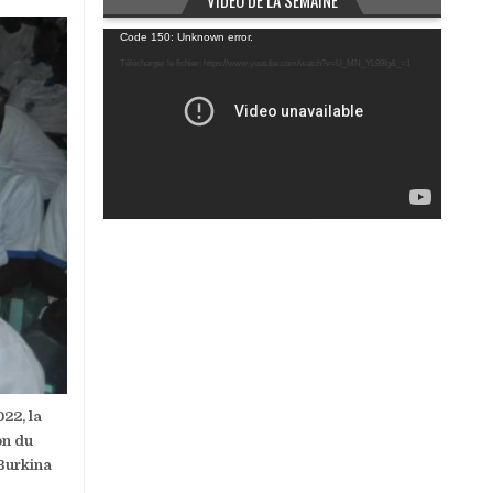
VIDÉO DE LA SEMAINE
Lecteur
Code 150: Unknown error.
vidéo
Télécharger le fichier: https://www.youtube.com/watch?v=U_MN_YL99Ig&_=1
22, la
on du
 Burkina