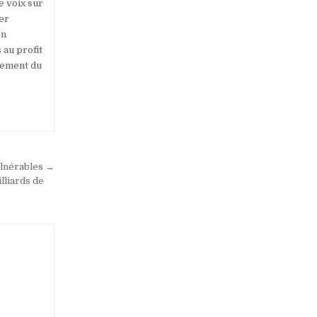
e voix sur
rer
on
 au profit
ppement du
ulnérables →
lliards de