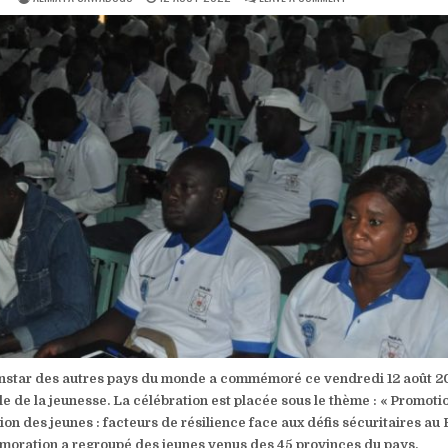
DATE:
JOURNÉE
INTERNATIONALE
DE
LA
JEUNESSE :
LA
PROMOTION
DU
SPORT
ET
L’AUTONOMISATION
’instar des autres pays du monde a commémoré ce vendredi 12 août 20
le de la jeunesse. La célébration est placée sous le thème : « Promoti
ion des jeunes : facteurs de résilience face aux défis sécuritaires au
moration a regroupé des jeunes venus des 45 provinces du pays.