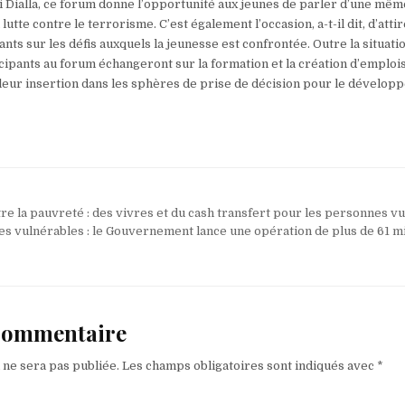
Dialla, ce forum donne l’opportunité aux jeunes de parler d’une mêm
 lutte contre le terrorisme. C’est également l’occasion, a-t-il dit, d’atti
eants sur les défis auxquels la jeunesse est confrontée. Outre la situati
icipants au forum échangeront sur la formation et la création d’emplois
 leur insertion dans les sphères de prise de décision pour le dévelo
tre la pauvreté : des vivres et du cash transfert pour les personnes v
s vulnérables : le Gouvernement lance une opération de plus de 61 mi
 commentaire
 ne sera pas publiée.
Les champs obligatoires sont indiqués avec
*