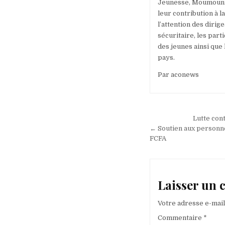
Jeunesse, Moumouni 
leur contribution à la
l’attention des dirig
sécuritaire, les part
des jeunes ainsi que
pays.
Par aconews
Navigation
Lutte con
de
← Soutien aux personne
FCFA
l’article
Laisser un
Votre adresse e-mail
Commentaire
*