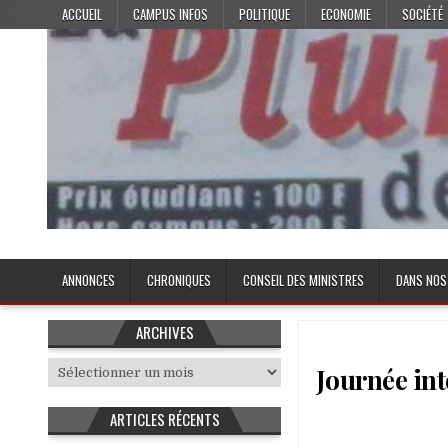
Skip
ACCUEIL
CAMPUS INFOS
POLITIQUE
ECONOMIE
SOCIÉTÉ
to
content
Plume de l'Etudiant
ANNONCES
CHRONIQUES
CONSEIL DES MINISTRES
DANS NOS
ARCHIVES
Archives
Journée int
ARTICLES RÉCENTS