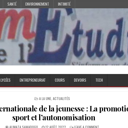
SANTÉ
ENVIRONNEMENT
INTIMITÉ
 LYCÉES
ENTREPRENEURIAT
COURS
DEVOIRS
TECH
POSTED
A LA UNE
,
ACTUALITÉS
IN
ernationale de la jeunesse : La promot
sport et l’autonomisation
AUTHOR:
PUBLISHED
ON
ALIMATA SAWADOGO
12 AOÛT 2022
LEAVE A COMMENT