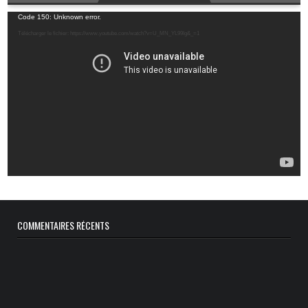
Lecteur
Code 150: Unknown error.
vidéo
Télécharger le fichier: https://www.youtube.com/watch?v=U_MN_YL99Ig&_=1
COMMENTAIRES RÉCENTS