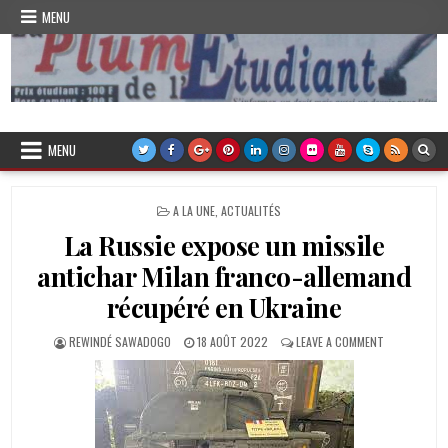
Skip
MENU
to
content
Plume de l'Etudiant
MENU
POSTED
A LA UNE
,
ACTUALITÉS
IN
La Russie expose un missile
antichar Milan franco-allemand
récupéré en Ukraine
AUTHOR:
PUBLISHED
ON
REWINDÉ SAWADOGO
18 AOÛT 2022
LEAVE A COMMENT
DATE:
LA
RUSSIE
EXPOSE
UN
MISSILE
ANTICHAR