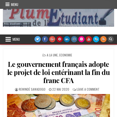
Skip
MENU
to
content
Plume de l'Etudiant
MENU
POSTED
A LA UNE
,
ECONOMIE
IN
Le gouvernement français adopte
le projet de loi entérinant la fin du
franc CFA
AUTHOR:
PUBLISHED
ON
REWINDÉ SAWADOGO
22 MAI 2020
LEAVE A COMMENT
DATE:
LE
GOUVERNEME
FRANÇAIS
ADOPTE
LE
PROJET