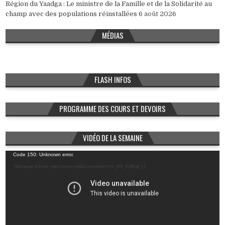
Région du Yaadga : Le ministre de la Famille et de la Solidarité au
champ avec des populations réinstallées
6 août 2026
MÉDIAS
FLASH INFOS
PROGRAMME DES COURS ET DEVOIRS
VIDÉO DE LA SEMAINE
Lecteur
Code 150: Unknown error.
vidéo
Télécharger le fichier: https://www.youtube.com/watch?v=U_MN_YL99Ig&_=1