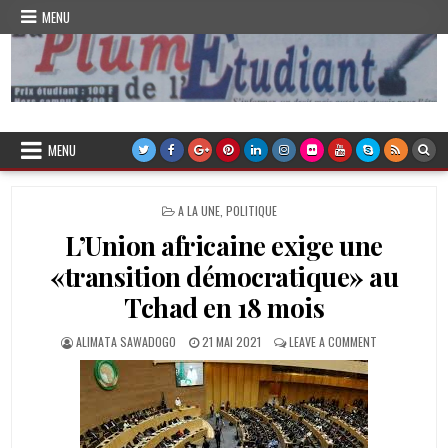
Skip
MENU
to
content
Plume de l'Etudiant
MENU
POSTED
A LA UNE
,
POLITIQUE
IN
L’Union africaine exige une
«transition démocratique» au
Tchad en 18 mois
AUTHOR:
PUBLISHED
ON
ALIMATA SAWADOGO
21 MAI 2021
LEAVE A COMMENT
DATE:
L’UNION
AFRICAINE
EXIGE
UNE
«TRANSITION
DÉMOCRATIQU