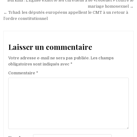
Navigation
Burkina : L’Eglise exhorte les chrétiens à se «rebeller» contre le
de
mariage homosexuel →
← Tchad: les députés européens appellent le CMT à un retour à
l’article
l’ordre constitutionnel
Laisser un commentaire
Votre adresse e-mail ne sera pas publiée.
Les champs
obligatoires sont indiqués avec
*
Commentaire
*