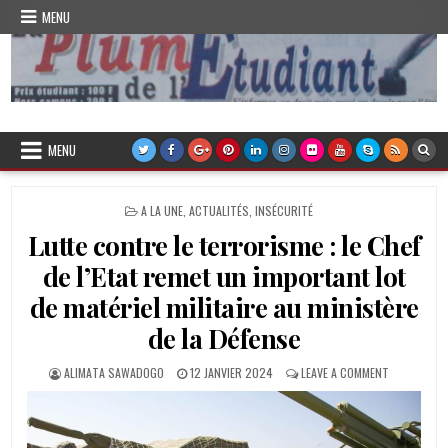
Skip
MENU
to
content
Plume de l'Etudiant
MENU
POSTED
A LA UNE
,
ACTUALITÉS
,
INSÉCURITÉ
IN
Lutte contre le terrorisme : le Chef
de l’Etat remet un important lot
de matériel militaire au ministère
de la Défense
AUTHOR:
PUBLISHED
ON
ALIMATA SAWADOGO
12 JANVIER 2024
LEAVE A COMMENT
DATE:
LUTTE
CONTRE
LE
TERRORISM