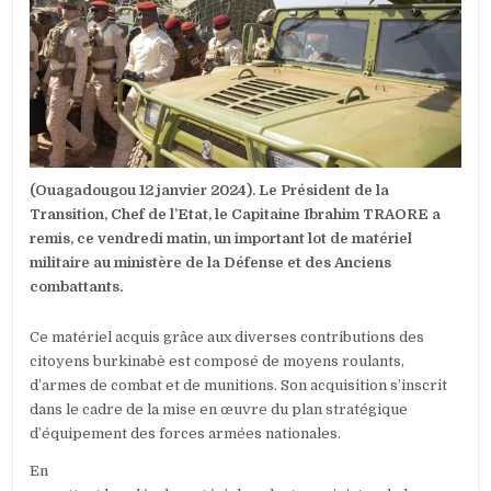
:
LE
CHEF
DE
L’ETAT
REMET
UN
IMPORTANT
LOT
DE
(Ouagadougou 12 janvier 2024). Le Président de la
MATÉRIEL
MILITAIRE
Transition, Chef de l’Etat, le Capitaine Ibrahim TRAORE a
AU
remis, ce vendredi matin, un important lot de matériel
MINISTÈRE
militaire au ministère de la Défense et des Anciens
DE
combattants.
LA
DÉFENSE
Ce matériel acquis grâce aux diverses contributions des
citoyens burkinabè est composé de moyens roulants,
d’armes de combat et de munitions. Son acquisition s’inscrit
dans le cadre de la mise en œuvre du plan stratégique
d’équipement des forces armées nationales.
En