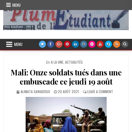
Skip
MENU
to
content
Plume de l'Etudiant
MENU
POSTED
A LA UNE
,
ACTUALITÉS
IN
Mali: Onze soldats tués dans une
embuscade ce jeudi 19 août
AUTHOR:
PUBLISHED
ON
ALIMATA SAWADOGO
20 AOÛT 2021
LEAVE A COMMENT
DATE:
MALI:
ONZE
SOLDATS
TUÉS
DANS
UNE
EMBUSCADE
CE