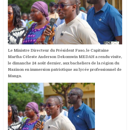
DE
CABINET
DU
PRÉSIDENT
FASO
ENCOURAGE
LES
BACHELIERS
EN
IMMERSION
Le Ministre Directeur du Président Faso, le Capitaine
PATRIOTIQUE
Martha Céleste Anderson Dekomwin MEDAH a rendu visite,
le dimanche 24 août dernier, aux bacheliers de la région du
Nazinon en immersion patriotique au lycée professionnel de
Manga.