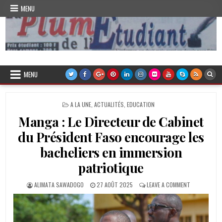
Skip
MENU
to
content
Plume de l'Etudiant
MENU
POSTED
A LA UNE
,
ACTUALITÉS
,
EDUCATION
IN
Manga : Le Directeur de Cabinet
du Président Faso encourage les
bacheliers en immersion
patriotique
AUTHOR:
PUBLISHED
ON
ALIMATA SAWADOGO
27 AOÛT 2025
LEAVE A COMMENT
DATE:
MANGA
:
LE
DIRECTEUR