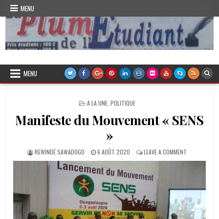
Skip
MENU
to
content
Plume de l'Etudiant
MENU
POSTED
A LA UNE
,
POLITIQUE
IN
Manifeste du Mouvement « SENS
»
AUTHOR:
PUBLISHED
ON
REWINDÉ SAWADOGO
6 AOÛT 2020
LEAVE A COMMENT
DATE:
MANIFESTE
DU
MOUVEMENT
«
SENS
»