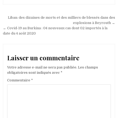
Navigation
Liban: des dizaines de morts et des milliers de blessés dans des
de
explosions à Beyrouth →
← Covid-19 au Burkina : 04 nouveaux cas dont 02 importés à la
l’article
date du 4 août 2020
Laisser un commentaire
Votre adresse e-mail ne sera pas publiée.
Les champs
obligatoires sont indiqués avec
*
Commentaire
*